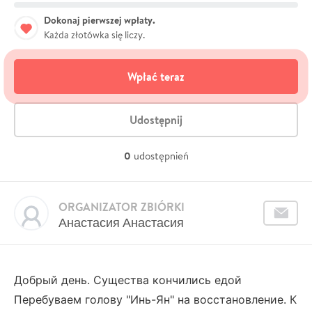
Dokonaj pierwszej wpłaty.
Każda złotówka się liczy.
Wpłać teraz
Udostępnij
0
udostępnień
ORGANIZATOR ZBIÓRKI
Анастасия Анастасия
Добрый день.
Существа кончились едой
Перебуваем голову "Инь-Ян" на восстановление.
К