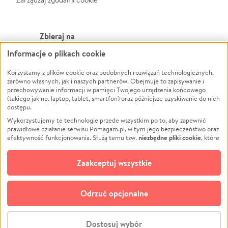
Zbieraj na
Informacje o plikach cookie
Leczenie
LGBTQ+
Zwierzęta
Powódź
Korzystamy z plików cookie oraz podobnych rozwiązań technologicznych,
zarówno własnych, jak i naszych partnerów. Obejmuje to zapisywanie i
Pożar
Wichura
przechowywanie informacji w pamięci Twojego urządzenia końcowego
(takiego jak np. laptop, tablet, smartfon) oraz późniejsze uzyskiwanie do nich
Ukraina
NGO
dostępu.
Sport
Religia
Wykorzystujemy te technologie przede wszystkim po to, aby zapewnić
Pomoc Finansowa
Edukacja
prawidłowe działanie serwisu Pomagam.pl, w tym jego bezpieczeństwo oraz
niezbędne pliki cookie
efektywność funkcjonowania. Służą temu tzw.
, które
Projekty
Podróż
pozostają zawsze aktywne.
Dowiedz się więcej
Pogrzeb
Impreza
opcjonalnych plików cookie
Dodatkowo, używamy
oraz podobnych
Zaakceptuj wszystkie
Społeczność lokalna
Ochrona środowiska
technologii do celów analitycznych i retargetingowych. Możesz wyrazić
zgodę na ich stosowanie lub jej odmówić. W dowolnym momencie masz
Kultura
Biznes
możliwość zmiany swoich preferencji na stronie „Zarządzaj zgodami cookie”,
Odrzuć opcjonalne
Polski
do której link znajdziesz w stopce serwisu Pomagam.pl. Opcjonalne pliki
cookie wykorzystywane są w następujących celach:
© CROWDING SP. Z O.O.
Analityka
– używamy tzw. plików cookie analitycznych, aby usprawniać
Dostosuj wybór
działanie serwisu Pomagam.pl. Dzięki nim możemy zrozumieć, jak