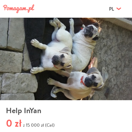
PL
Help InYan
0 zł
15 000 zł (Cel)
z