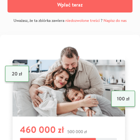
Wpłać teraz
Uważasz, że ta zbiórka zawiera
niedozwolone treści
?
Napisz do nas