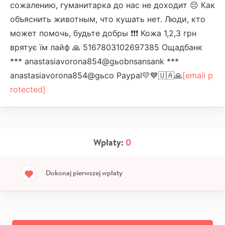
сожалению, гуманитарка до нас не доходит 😔 Как
объяснить животным, что кушать нет.
Люди, кто
может помочь, будьте добры ❗❗❗ Кожа 1,2,3 грн
врятує їм лайф 🙏 5167803102697385 Ощадбанк
*** anastasiavorona854@gьobnsansank ***
anastasiavorona854@gьсо Paypal💛💙🇺🇦🙏
[email p
rotected]
Wpłaty:
0
Dokonaj pierwszej wpłaty