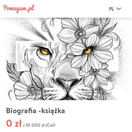
PL
Biografia -książka
0 zł
10 000 zł (Cel)
z