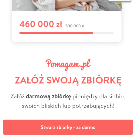
ZAŁÓŻ SWOJĄ ZBIÓRKĘ
Załóż
darmową zbiórkę
pieniędzy dla siebie,
swoich bliskich lub potrzebujących!
Stwórz zbiórkę - za darmo