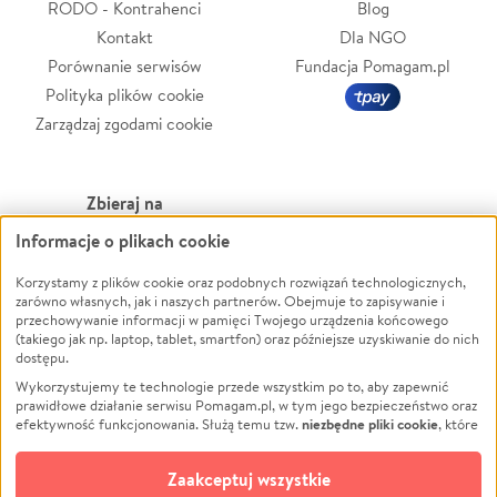
RODO - Kontrahenci
Blog
Kontakt
Dla NGO
Porównanie serwisów
Fundacja Pomagam.pl
Polityka plików cookie
Zarządzaj zgodami cookie
Zbieraj na
Informacje o plikach cookie
Leczenie
LGBTQ+
Zwierzęta
Powódź
Korzystamy z plików cookie oraz podobnych rozwiązań technologicznych,
zarówno własnych, jak i naszych partnerów. Obejmuje to zapisywanie i
Pożar
Wichura
przechowywanie informacji w pamięci Twojego urządzenia końcowego
(takiego jak np. laptop, tablet, smartfon) oraz późniejsze uzyskiwanie do nich
Ukraina
NGO
dostępu.
Sport
Religia
Wykorzystujemy te technologie przede wszystkim po to, aby zapewnić
Pomoc Finansowa
Edukacja
prawidłowe działanie serwisu Pomagam.pl, w tym jego bezpieczeństwo oraz
niezbędne pliki cookie
efektywność funkcjonowania. Służą temu tzw.
, które
Projekty
Podróż
pozostają zawsze aktywne.
Dowiedz się więcej
Pogrzeb
Impreza
opcjonalnych plików cookie
Dodatkowo, używamy
oraz podobnych
Zaakceptuj wszystkie
Społeczność lokalna
Ochrona środowiska
technologii do celów analitycznych i retargetingowych. Możesz wyrazić