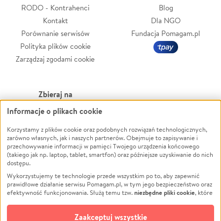
RODO - Kontrahenci
Blog
Kontakt
Dla NGO
Porównanie serwisów
Fundacja Pomagam.pl
Polityka plików cookie
Zarządzaj zgodami cookie
Zbieraj na
Informacje o plikach cookie
Leczenie
LGBTQ+
Zwierzęta
Powódź
Korzystamy z plików cookie oraz podobnych rozwiązań technologicznych,
zarówno własnych, jak i naszych partnerów. Obejmuje to zapisywanie i
Pożar
Wichura
przechowywanie informacji w pamięci Twojego urządzenia końcowego
(takiego jak np. laptop, tablet, smartfon) oraz późniejsze uzyskiwanie do nich
Ukraina
NGO
dostępu.
Sport
Religia
Wykorzystujemy te technologie przede wszystkim po to, aby zapewnić
Pomoc Finansowa
Edukacja
prawidłowe działanie serwisu Pomagam.pl, w tym jego bezpieczeństwo oraz
niezbędne pliki cookie
efektywność funkcjonowania. Służą temu tzw.
, które
Projekty
Podróż
pozostają zawsze aktywne.
Dowiedz się więcej
Pogrzeb
Impreza
opcjonalnych plików cookie
Dodatkowo, używamy
oraz podobnych
Zaakceptuj wszystkie
Społeczność lokalna
Ochrona środowiska