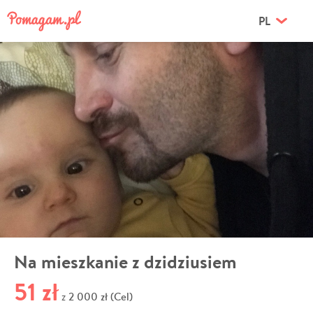
PL
Na mieszkanie z dzidziusiem
51 zł
2 000 zł (Cel)
z