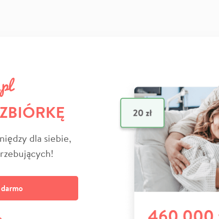
 ZBIÓRKĘ
niędzy dla siebie,
trzebujących!
a darmo