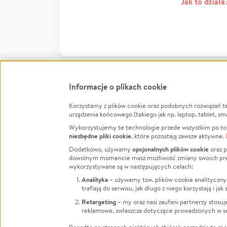
Jak to działa
Informacje o plikach cookie
Korzystamy z plików cookie oraz podobnych rozwiązań t
Infor
urządzenia końcowego (takiego jak np. laptop, tablet, sm
Wykorzystujemy te technologie przede wszystkim po to,
Jak to 
niezbędne pliki cookie
, które pozostają zawsze aktywne.
Facebook
Twitter
Instagram
Regula
opcjonalnych plików cookie
Dodatkowo, używamy
oraz p
dowolnym momencie masz możliwość zmiany swoich prefere
Polity
LinkedIn
TikTok
Youtube
wykorzystywane są w następujących celach:
RODO -
Analityka
– używamy tzw. plików cookie analityczny
Kontak
trafiają do serwisu, jak długo z niego korzystają i j
Porówn
Retargeting
– my oraz nasi zaufani partnerzy stosu
reklamowe, zwłaszcza dotyczące prowadzonych w se
Polityk
Zarząd