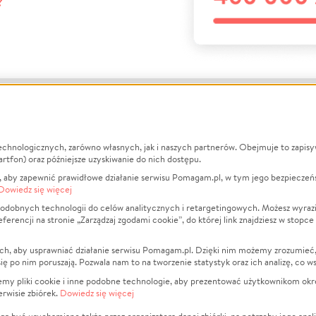
?
echnologicznych, zarówno własnych, jak i naszych partnerów. Obejmuje to zapis
macje
O nas
Zbieraj n
artfon) oraz późniejsze uzyskiwanie do nich dostępu.
 aby zapewnić prawidłowe działanie serwisu Pomagam.pl, w tym jego bezpieczeń
działa?
Opinie
Leczenie
Dowiedz się więcej
min
Raporty
Zwierzęta
odobnych technologii do celów analitycznych i retargetingowych. Możesz wyrazi
ncji na stronie „Zarządzaj zgodami cookie”, do której link znajdziesz w stopce
ka Prywatności
Za darmo
Pożar
 Kontrahenci
Blog
Ukraina
ch, aby usprawniać działanie serwisu Pomagam.pl. Dzięki nim możemy zrozumieć, j
t
Dla NGO
Sport
ak się po nim poruszają. Pozwala nam to na tworzenie statystyk oraz ich analizę, co w
anie serwisów
Fundacja Pomagam.pl
Pomoc Fi
jemy pliki cookie i inne podobne technologie, aby prezentować użytkownikom okr
rwisie zbiórek.
Dowiedz się więcej
a plików cookie
Projekty
zaj zgodami cookie
Pogrzeb