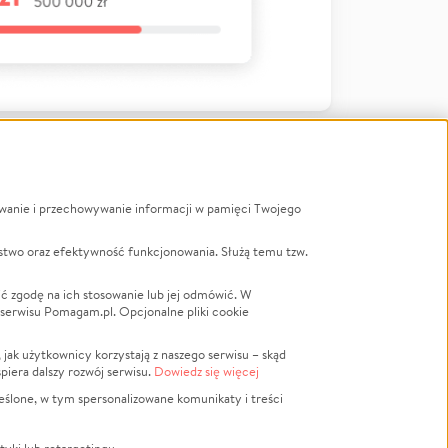
ywanie i przechowywanie informacji w pamięci Twojego
a
stwo oraz efektywność funkcjonowania. Służą temu tzw.
LGBTQ+
Powódź
ć zgodę na ich stosowanie lub jej odmówić. W
 serwisu Pomagam.pl. Opcjonalne pliki cookie
Wichura
NGO
ak użytkownicy korzystają z naszego serwisu – skąd
Religia
spiera dalszy rozwój serwisu.
Dowiedz się więcej
nansowa
Edukacja
eślone, w tym spersonalizowane komunikaty i treści
Podróż
Impreza