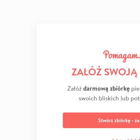
ZAŁÓŻ SWOJĄ
Załóż
darmową zbiórkę
pie
swoich bliskich lub po
Stwórz zbiórkę - z