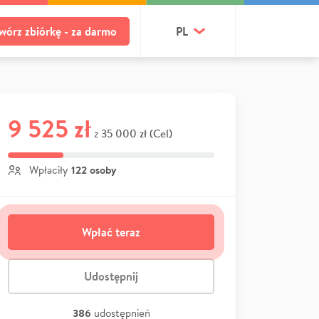
wórz zbiórkę - za darmo
PL
9 525 zł
35 000 zł (Cel)
z
122 osoby
Wpłaciły
Wpłać teraz
Udostępnij
386
udostępnień