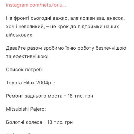
instagram.com/nets.for.u...
На фронті сьогодні важко, але кожен ваш внесок,
хоч і невеликий, – це крок до підтримки наших
військових.
Давайте разом зробимо їхню роботу безпечнішою
та ефективнішою!
Список потреб:
Toyota Hilux 2004р. :
Ремонт заднього моста - 18 тис. грн
Mitsubishi Pajero:
Болотні колеса - 18 тис. грн