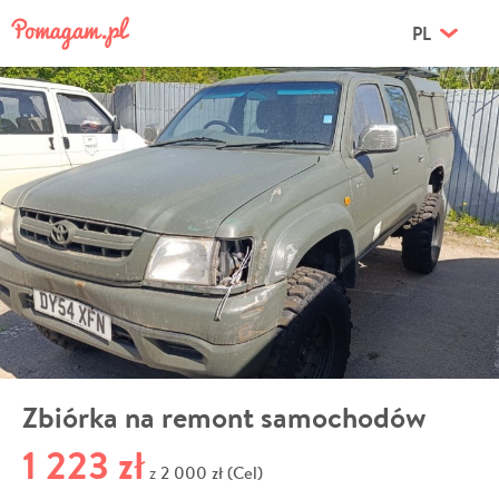
PL
Zbiórka na remont samochodów
1 223 zł
2 000 zł (Cel)
z