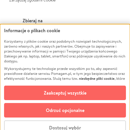
Zbieraj na
Informacje o plikach cookie
Leczenie
LGBTQ+
Zwierzęta
Powódź
Korzystamy z plików cookie oraz podobnych rozwiązań technologicznych,
zarówno własnych, jak i naszych partnerów. Obejmuje to zapisywanie i
Pożar
Wichura
przechowywanie informacji w pamięci Twojego urządzenia końcowego
(takiego jak np. laptop, tablet, smartfon) oraz późniejsze uzyskiwanie do nich
Ukraina
NGO
dostępu.
Sport
Religia
Wykorzystujemy te technologie przede wszystkim po to, aby zapewnić
Pomoc Finansowa
Edukacja
prawidłowe działanie serwisu Pomagam.pl, w tym jego bezpieczeństwo oraz
niezbędne pliki cookie
efektywność funkcjonowania. Służą temu tzw.
, które
Projekty
Podróż
pozostają zawsze aktywne.
Dowiedz się więcej
Pogrzeb
Impreza
opcjonalnych plików cookie
Dodatkowo, używamy
oraz podobnych
Zaakceptuj wszystkie
Społeczność lokalna
Ochrona środowiska
technologii do celów analitycznych i retargetingowych. Możesz wyrazić
zgodę na ich stosowanie lub jej odmówić. W dowolnym momencie masz
Kultura
Biznes
możliwość zmiany swoich preferencji na stronie „Zarządzaj zgodami cookie”,
Odrzuć opcjonalne
Polski
do której link znajdziesz w stopce serwisu Pomagam.pl. Opcjonalne pliki
cookie wykorzystywane są w następujących celach:
© CROWDING SP. Z O.O.
Analityka
– używamy tzw. plików cookie analitycznych, aby usprawniać
Dostosuj wybór
działanie serwisu Pomagam.pl. Dzięki nim możemy zrozumieć, jak