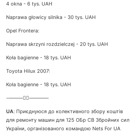
4 okna - 6 tys. UAH
Naprawa głowicy silnika - 30 tys. UAH
Opel Frontera:
Naprawa skrzyni rozdzielczej - 20 tys. UAH
Koła bagienne - 18 tys. UAH
Toyota Hilux 2007:
Koła bagienne - 18 tys. UAH
-———❤️‍🔥————
UA
: Приєднуюся до колективного збору коштів
для ремонту машин для 125 ОБр СВ Збройних сил
України, організованого командою Nets For UA