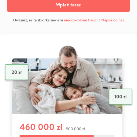
Wpłać teraz
Uważasz, że ta zbiórka zawiera
niedozwolone treści
?
Napisz do nas