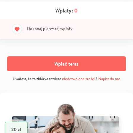
Wpłaty:
0
Dokonaj pierwszej wpłaty
Wpłać teraz
Uważasz, że ta zbiórka zawiera
niedozwolone treści
?
Napisz do nas