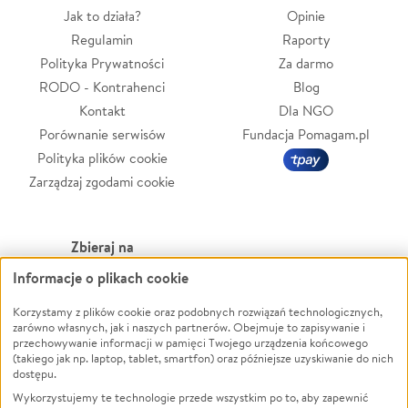
Jak to działa?
Opinie
Regulamin
Raporty
Polityka Prywatności
Za darmo
RODO - Kontrahenci
Blog
Kontakt
Dla NGO
Porównanie serwisów
Fundacja Pomagam.pl
Polityka plików cookie
Zarządzaj zgodami cookie
Zbieraj na
Informacje o plikach cookie
Leczenie
LGBTQ+
Zwierzęta
Powódź
Korzystamy z plików cookie oraz podobnych rozwiązań technologicznych,
zarówno własnych, jak i naszych partnerów. Obejmuje to zapisywanie i
Pożar
Wichura
przechowywanie informacji w pamięci Twojego urządzenia końcowego
(takiego jak np. laptop, tablet, smartfon) oraz późniejsze uzyskiwanie do nich
Ukraina
NGO
dostępu.
Sport
Religia
Wykorzystujemy te technologie przede wszystkim po to, aby zapewnić
Pomoc Finansowa
Edukacja