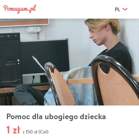
PL
Pomoc dla ubogiego dziecka
1 zł
150 zł (Cel)
z