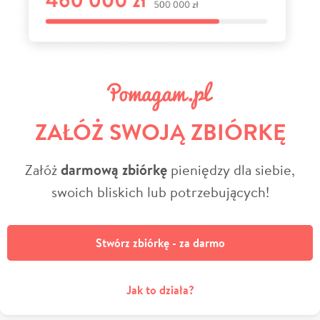
ZAŁÓŻ SWOJĄ ZBIÓRKĘ
Załóż
darmową zbiórkę
pieniędzy dla siebie,
swoich bliskich lub potrzebujących!
Stwórz zbiórkę - za darmo
Jak to działa?