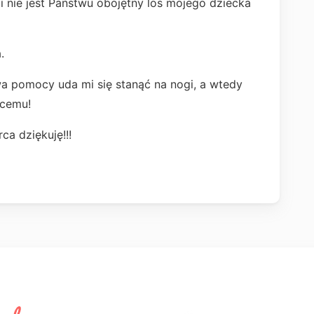
li nie jest Państwu obojętny los mojego dziecka
.
wa pomocy uda mi się stanąć na nogi, a wtedy
cemu!
a dziękuję!!!