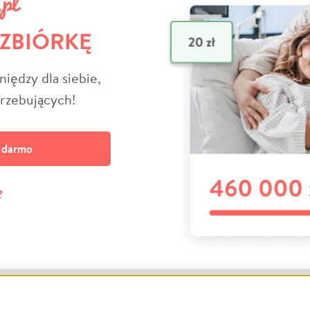
 ZBIÓRKĘ
niędzy dla siebie,
trzebujących!
a darmo
?