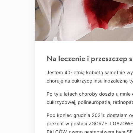
Na leczenie i przeszczep s
Jestem 40-letnią kobietą samotnie wy
choruję na cukrzycę insulinozależną ty
Po tylu latach choroby doszło u mnie
cukrzycowej, polineuropatia, retinopati
Pod koniec grudnia 2021r. dostałam o
prezent w postaci ZGORZELI GAZOW
PALCÓW, czego następstwem była SEP