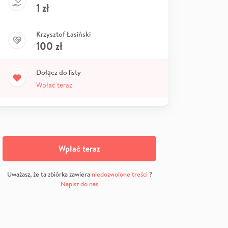
1
zł
Krzysztof Łasiński
100
zł
Dołącz do listy
Wpłać teraz
Wpłać teraz
Uważasz, że ta zbiórka zawiera
niedozwolone treści
?
Napisz do nas