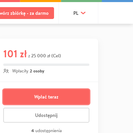
wórz zbiórkę - za darmo
PL
101 zł
25 000 zł (Cel)
z
2 osoby
Wpłaciły
Wpłać teraz
Udostępnij
4
udostępnienia