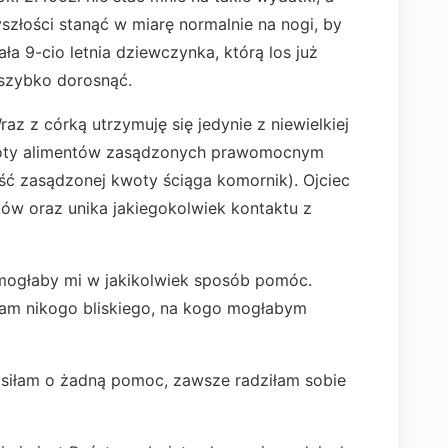
szłości stanąć w miarę normalnie na nogi, by
a 9-cio letnia dziewczynka, którą los już
szybko dorosnąć.
z córką utrzymuję się jedynie z niewielkiej
kwoty alimentów zasądzonych prawomocnym
ść zasądzonej kwoty ściąga komornik). Ojciec
tów oraz unika jakiegokolwiek kontaktu z
 mogłaby mi w jakikolwiek sposób pomóc.
mam nikogo bliskiego, na kogo mogłabym
osiłam o żadną pomoc, zawsze radziłam sobie