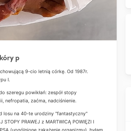
kóry p
chowującą 9-cio letnią córkę. Od 1987r.
pu I.
 do szeregu powikłań: zespół stopy
i, nefropatia, zaćma, nadciśnienie.
d losu na 40-te urodziny "fantastyczny"
EJ STOPY PRAWEJ z MARTWICĄ POWIĘZI I
SA (uogólnione zakażenie organizmu), byłam