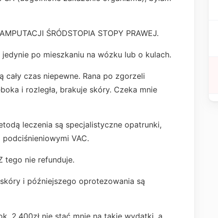
do AMPUTACJI ŚRÓDSTOPIA STOPY PRAWEJ.
 jedynie po mieszkaniu na wózku lub o kulach.
ą cały czas niepewne. Rana po zgorzeli
ęboka i rozległa, brakuje skóry. Czeka mnie
odą leczenia są specjalistyczne opatrunki,
i podciśnieniowymi VAC.
Z tego nie refunduje.
skóry i późniejszego oprotezowania są
. 2.400zł nie stać mnie na takie wydatki, a