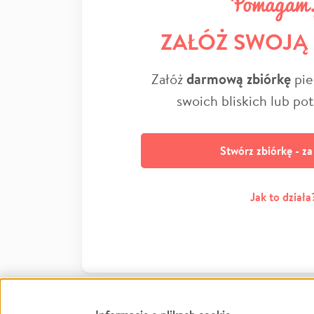
ZAŁÓŻ SWOJĄ
Załóż
darmową zbiórkę
pie
swoich bliskich lub po
Stwórz zbiórkę - z
Jak to działa