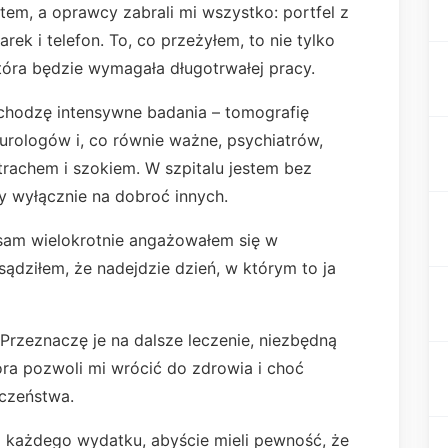
etem, a oprawcy zabrali mi wszystko: portfel z
ek i telefon. To, co przeżyłem, to nie tylko
która będzie wymagała długotrwałej pracy.
echodzę intensywne badania – tomografię
urologów i, co równie ważne, psychiatrów,
trachem i szokiem. W szpitalu jestem bez
y wyłącznie na dobroć innych.
 sam wielokrotnie angażowałem się w
ądziłem, że nadejdzie dzień, w którym to ja
Przeznaczę je na dalsze leczenie, niezbędną
tóra pozwoli mi wrócić do zdrowia i choć
eczeństwa.
każdego wydatku, abyście mieli pewność, że