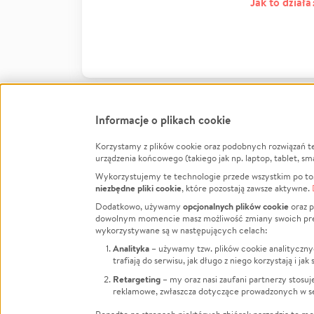
Jak to działa
Informacje o plikach cookie
Korzystamy z plików cookie oraz podobnych rozwiązań t
Infor
urządzenia końcowego (takiego jak np. laptop, tablet, sm
Wykorzystujemy te technologie przede wszystkim po to,
Jak to 
niezbędne pliki cookie
, które pozostają zawsze aktywne.
Facebook
Twitter
Instagram
Regula
opcjonalnych plików cookie
Dodatkowo, używamy
oraz p
dowolnym momencie masz możliwość zmiany swoich prefere
Polity
LinkedIn
TikTok
Youtube
wykorzystywane są w następujących celach:
RODO -
Analityka
– używamy tzw. plików cookie analityczny
Kontak
trafiają do serwisu, jak długo z niego korzystają i j
Porówn
Retargeting
– my oraz nasi zaufani partnerzy stosu
reklamowe, zwłaszcza dotyczące prowadzonych w se
Polityk
Zarząd