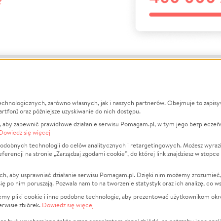
?
echnologicznych, zarówno własnych, jak i naszych partnerów. Obejmuje to zapis
macje
O nas
Zbieraj n
artfon) oraz późniejsze uzyskiwanie do nich dostępu.
 aby zapewnić prawidłowe działanie serwisu Pomagam.pl, w tym jego bezpieczeń
działa?
Opinie
Leczenie
Dowiedz się więcej
min
Raporty
Zwierzęta
odobnych technologii do celów analitycznych i retargetingowych. Możesz wyrazi
ncji na stronie „Zarządzaj zgodami cookie”, do której link znajdziesz w stopce
ka Prywatności
Za darmo
Pożar
 Kontrahenci
Blog
Ukraina
ch, aby usprawniać działanie serwisu Pomagam.pl. Dzięki nim możemy zrozumieć, j
t
Dla NGO
Sport
ak się po nim poruszają. Pozwala nam to na tworzenie statystyk oraz ich analizę, co w
anie serwisów
Fundacja Pomagam.pl
Pomoc Fi
jemy pliki cookie i inne podobne technologie, aby prezentować użytkownikom okr
rwisie zbiórek.
Dowiedz się więcej
a plików cookie
Projekty
zaj zgodami cookie
Pogrzeb