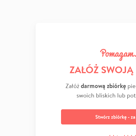
ZAŁÓŻ SWOJĄ
Załóż
darmową zbiórkę
pie
swoich bliskich lub po
Stwórz zbiórkę - z