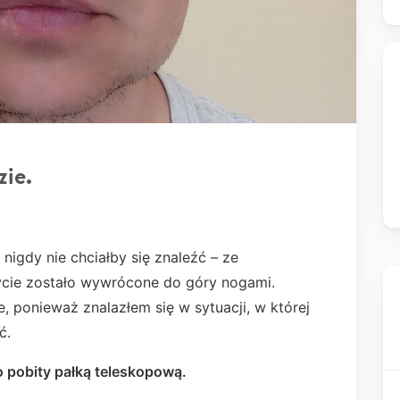
ie.
nigdy nie chciałby się znaleźć – ze
życie zostało wywrócone do góry nogami.
, ponieważ znalazłem się w sytuacji, w której
ć.
o pobity pałką teleskopową.