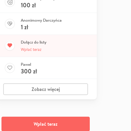
100
zł
Anonimowy Darczyńca
1
zł
Dołącz do listy
Wpłać teraz
Pawel
300
zł
Zobacz więcej
Wpłać teraz