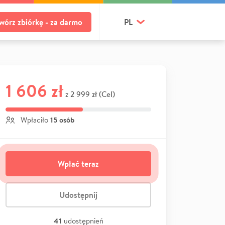
wórz zbiórkę - za darmo
PL
1 606 zł
2 999 zł (Cel)
z
15 osób
Wpłaciło
Wpłać teraz
Udostępnij
41
udostępnień