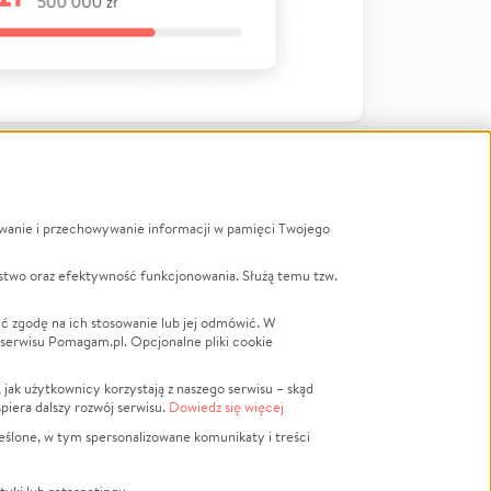
ywanie i przechowywanie informacji w pamięci Twojego
a
stwo oraz efektywność funkcjonowania. Służą temu tzw.
LGBTQ+
Powódź
ć zgodę na ich stosowanie lub jej odmówić. W
 serwisu Pomagam.pl. Opcjonalne pliki cookie
Wichura
NGO
ak użytkownicy korzystają z naszego serwisu – skąd
Religia
spiera dalszy rozwój serwisu.
Dowiedz się więcej
nansowa
Edukacja
eślone, w tym spersonalizowane komunikaty i treści
Podróż
Impreza