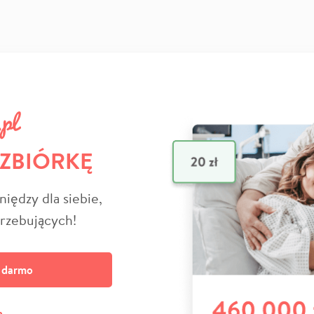
 ZBIÓRKĘ
niędzy dla siebie,
trzebujących!
a darmo