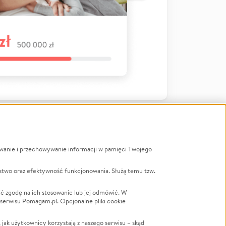
ywanie i przechowywanie informacji w pamięci Twojego
a
stwo oraz efektywność funkcjonowania. Służą temu tzw.
LGBTQ+
Powódź
ć zgodę na ich stosowanie lub jej odmówić. W
 serwisu Pomagam.pl. Opcjonalne pliki cookie
Wichura
NGO
ak użytkownicy korzystają z naszego serwisu – skąd