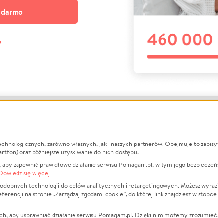
a darmo
?
echnologicznych, zarówno własnych, jak i naszych partnerów. Obejmuje to zapis
macje
O nas
Zbieraj n
artfon) oraz późniejsze uzyskiwanie do nich dostępu.
 aby zapewnić prawidłowe działanie serwisu Pomagam.pl, w tym jego bezpieczeń
działa?
Opinie
Leczenie
Dowiedz się więcej
min
Raporty
Zwierzęta
odobnych technologii do celów analitycznych i retargetingowych. Możesz wyrazi
ncji na stronie „Zarządzaj zgodami cookie”, do której link znajdziesz w stopce
ka Prywatności
Za darmo
Pożar
 Kontrahenci
Blog
Ukraina
ch, aby usprawniać działanie serwisu Pomagam.pl. Dzięki nim możemy zrozumieć, j