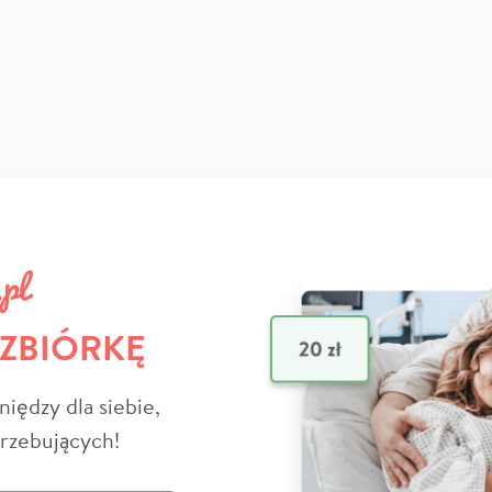
 ZBIÓRKĘ
niędzy dla siebie,
trzebujących!