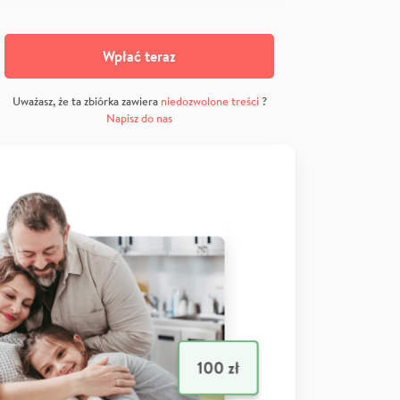
Wpłać teraz
Uważasz, że ta zbiórka zawiera
niedozwolone treści
?
Napisz do nas