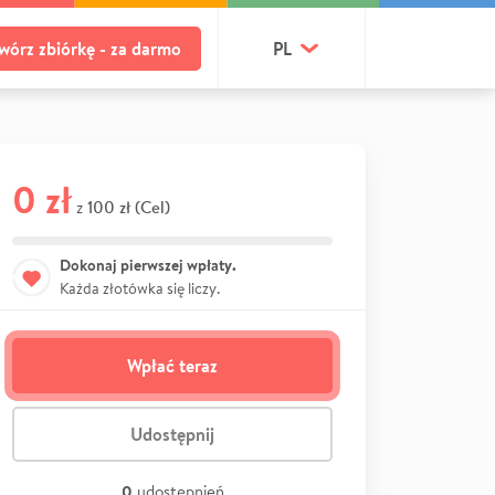
wórz zbiórkę - za darmo
PL
0 zł
100 zł (Cel)
z
Dokonaj pierwszej wpłaty.
Każda złotówka się liczy.
Wpłać teraz
Udostępnij
0
udostępnień