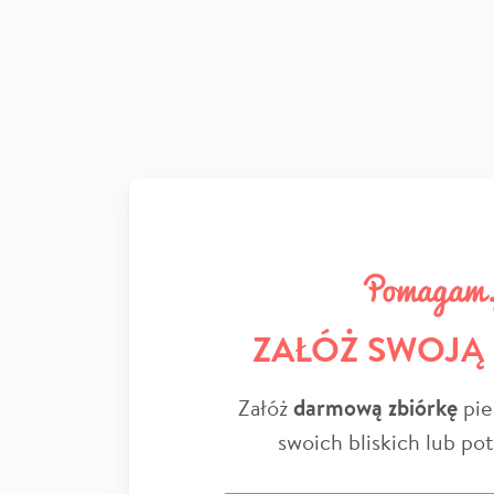
ZAŁÓŻ SWOJĄ
Załóż
darmową zbiórkę
pie
swoich bliskich lub po