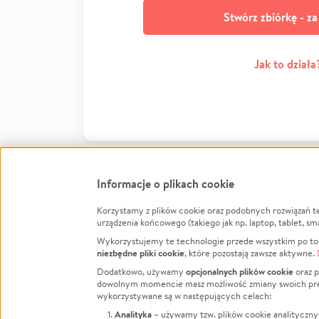
Stwórz zbiórkę - z
Jak to działa
Informacje o plikach cookie
Korzystamy z plików cookie oraz podobnych rozwiązań t
Infor
urządzenia końcowego (takiego jak np. laptop, tablet, sm
Wykorzystujemy te technologie przede wszystkim po to,
Jak to 
niezbędne pliki cookie
, które pozostają zawsze aktywne.
Facebook
Twitter
Instagram
Regula
opcjonalnych plików cookie
Dodatkowo, używamy
oraz p
dowolnym momencie masz możliwość zmiany swoich prefere
Polity
LinkedIn
TikTok
Youtube
wykorzystywane są w następujących celach:
RODO -
Analityka
– używamy tzw. plików cookie analityczny