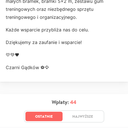
małych bramek, bramki 5×2 m, zestawu gum
treningowych oraz niezbędnego sprzętu
treningowego i organizacyjnego.
Każde wsparcie przybliża nas do celu.
Dziękujemy za zaufanie i wsparcie!
💛💚🖤
Czarni Gądków ⚽🦅
Wpłaty:
44
OSTATNIE
NAJWYŻSZE