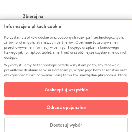
Zbieraj na
Informacje o plikach cookie
Leczenie
LGBTQ+
Zwierzęta
Powódź
Korzystamy z plików cookie oraz podobnych rozwiązań technologicznych,
zarówno własnych, jak i naszych partnerów. Obejmuje to zapisywanie i
Pożar
Wichura
przechowywanie informacji w pamięci Twojego urządzenia końcowego
(takiego jak np. laptop, tablet, smartfon) oraz późniejsze uzyskiwanie do nich
Ukraina
NGO
dostępu.
Sport
Religia
Wykorzystujemy te technologie przede wszystkim po to, aby zapewnić
Pomoc Finansowa
Edukacja
prawidłowe działanie serwisu Pomagam.pl, w tym jego bezpieczeństwo oraz
niezbędne pliki cookie
efektywność funkcjonowania. Służą temu tzw.
, które
Projekty
Podróż
pozostają zawsze aktywne.
Dowiedz się więcej
Pogrzeb
Impreza
opcjonalnych plików cookie
Dodatkowo, używamy
oraz podobnych
Zaakceptuj wszystkie
Społeczność lokalna
Ochrona środowiska
technologii do celów analitycznych i retargetingowych. Możesz wyrazić
zgodę na ich stosowanie lub jej odmówić. W dowolnym momencie masz
Kultura
Biznes
możliwość zmiany swoich preferencji na stronie „Zarządzaj zgodami cookie”,
Odrzuć opcjonalne
Polski
do której link znajdziesz w stopce serwisu Pomagam.pl. Opcjonalne pliki
cookie wykorzystywane są w następujących celach:
© CROWDING SP. Z O.O.
Analityka
– używamy tzw. plików cookie analitycznych, aby usprawniać
Dostosuj wybór
działanie serwisu Pomagam.pl. Dzięki nim możemy zrozumieć, jak
użytkownicy korzystają z naszego serwisu – skąd trafiają do serwisu, jak