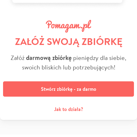
ZAŁÓŻ SWOJĄ ZBIÓRKĘ
Załóż
darmową zbiórkę
pieniędzy dla siebie,
swoich bliskich lub potrzebujących!
Stwórz zbiórkę - za darmo
Jak to działa?