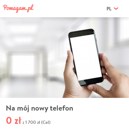
PL
Na mój nowy telefon
0 zł
1 700 zł (Cel)
z