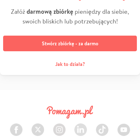
Załóż
darmową zbiórkę
pieniędzy dla siebie,
swoich bliskich lub potrzebujących!
Stwórz zbiórkę - za darmo
Jak to działa?
Facebook
Twitter
Instagram
LinkedIn
TikTok
Youtube