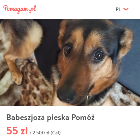
PL
Babeszjoza pieska Pomóż
55 zł
2 500 zł (Cel)
z