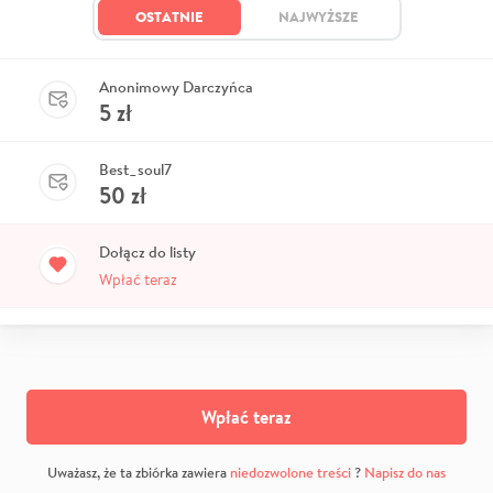
OSTATNIE
NAJWYŻSZE
Anonimowy Darczyńca
5
zł
Best_soul7
50
zł
Dołącz do listy
Wpłać teraz
Wpłać teraz
Uważasz, że ta zbiórka zawiera
niedozwolone treści
?
Napisz do nas