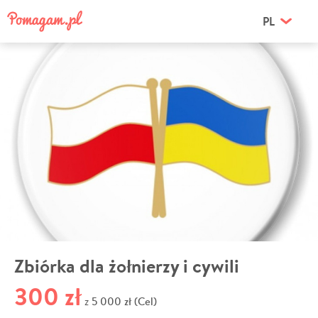
PL
Zbiórka dla żołnierzy i cywili
300 zł
5 000 zł (Cel)
z