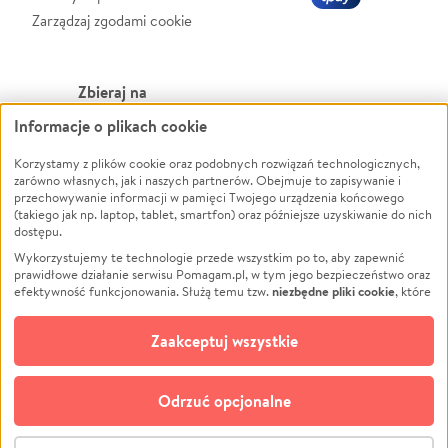
Zarządzaj zgodami cookie
Zbieraj na
Informacje o plikach cookie
Leczenie
LGBTQ+
Zwierzęta
Powódź
Korzystamy z plików cookie oraz podobnych rozwiązań technologicznych,
zarówno własnych, jak i naszych partnerów. Obejmuje to zapisywanie i
Pożar
Wichura
przechowywanie informacji w pamięci Twojego urządzenia końcowego
(takiego jak np. laptop, tablet, smartfon) oraz późniejsze uzyskiwanie do nich
Ukraina
NGO
dostępu.
Sport
Religia
Wykorzystujemy te technologie przede wszystkim po to, aby zapewnić
Pomoc Finansowa
Edukacja
prawidłowe działanie serwisu Pomagam.pl, w tym jego bezpieczeństwo oraz
niezbędne pliki cookie
efektywność funkcjonowania. Służą temu tzw.
, które
Projekty
Podróż
pozostają zawsze aktywne.
Dowiedz się więcej
Pogrzeb
Impreza
opcjonalnych plików cookie
Dodatkowo, używamy
oraz podobnych
Zaakceptuj wszystkie
Społeczność lokalna
Ochrona środowiska
technologii do celów analitycznych i retargetingowych. Możesz wyrazić
zgodę na ich stosowanie lub jej odmówić. W dowolnym momencie masz
Kultura
Biznes
możliwość zmiany swoich preferencji na stronie „Zarządzaj zgodami cookie”,
Odrzuć opcjonalne
Polski
do której link znajdziesz w stopce serwisu Pomagam.pl. Opcjonalne pliki
cookie wykorzystywane są w następujących celach:
© CROWDING SP. Z O.O.
Analityka
– używamy tzw. plików cookie analitycznych, aby usprawniać