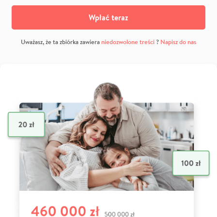
Wpłać teraz
Uważasz, że ta zbiórka zawiera
niedozwolone treści
?
Napisz do nas