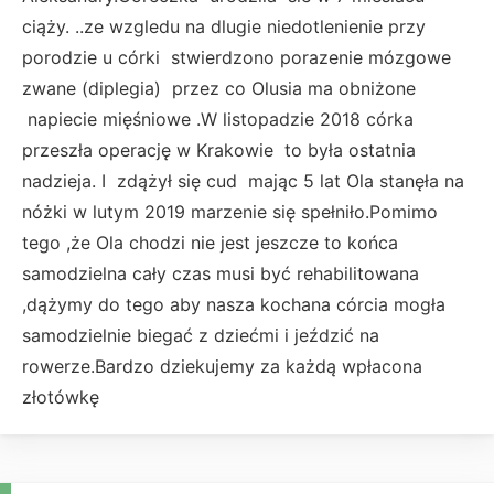
ciąży. ..ze wzgledu na dlugie niedotlenienie przy
porodzie u córki stwierdzono porazenie mózgowe
zwane (diplegia) przez co Olusia ma obniżone
napiecie mięśniowe .W listopadzie 2018 córka
przeszła operację w Krakowie to była ostatnia
nadzieja. I zdążył się cud mając 5 lat Ola stanęła na
nóżki w lutym 2019 marzenie się spełniło.Pomimo
tego ,że Ola chodzi nie jest jeszcze to końca
samodzielna cały czas musi być rehabilitowana
,dążymy do tego aby nasza kochana córcia mogła
samodzielnie biegać z dziećmi i jeździć na
rowerze.Bardzo dziekujemy za każdą wpłacona
złotówkę