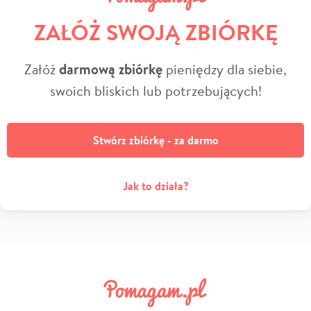
ZAŁÓŻ SWOJĄ ZBIÓRKĘ
Załóż
darmową zbiórkę
pieniędzy dla siebie,
swoich bliskich lub potrzebujących!
Stwórz zbiórkę - za darmo
Jak to działa?