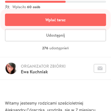
60 osób
Wpłaciło
Wpłać teraz
Udostępnij
276
udostępnień
ORGANIZATOR ZBIÓRKI
Ewa Kuchniak
Witamy jestesmy rodzicami sześcioletniej
Aleksandry.Córeczka urodziła sie w 7 miesiacu