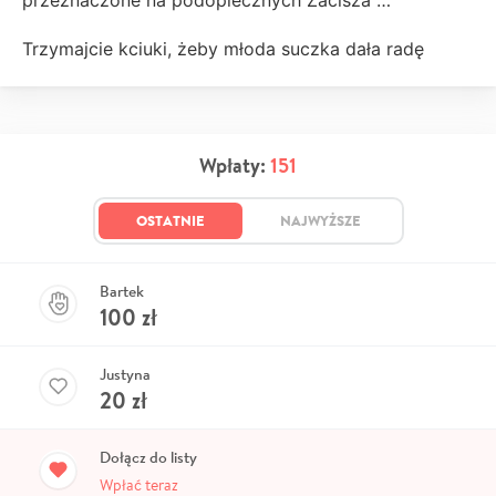
Trzymajcie kciuki, żeby młoda suczka dała radę
Wpłaty:
151
OSTATNIE
NAJWYŻSZE
Bartek
100
zł
Justyna
20
zł
Dołącz do listy
Wpłać teraz