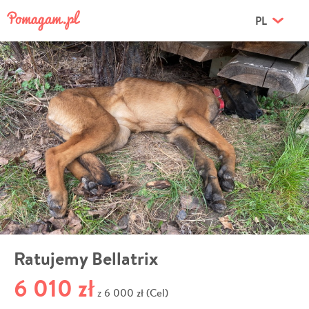
PL
Ratujemy Bellatrix
6 010 zł
6 000 zł (Cel)
z