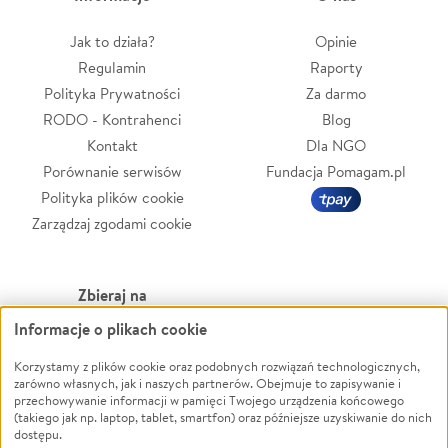
Jak to działa?
Opinie
Regulamin
Raporty
Polityka Prywatności
Za darmo
RODO - Kontrahenci
Blog
Kontakt
Dla NGO
Porównanie serwisów
Fundacja Pomagam.pl
Polityka plików cookie
Zarządzaj zgodami cookie
Zbieraj na
Informacje o plikach cookie
Leczenie
LGBTQ+
Zwierzęta
Powódź
Korzystamy z plików cookie oraz podobnych rozwiązań technologicznych,
zarówno własnych, jak i naszych partnerów. Obejmuje to zapisywanie i
Pożar
Wichura
przechowywanie informacji w pamięci Twojego urządzenia końcowego
(takiego jak np. laptop, tablet, smartfon) oraz późniejsze uzyskiwanie do nich
Ukraina
NGO
dostępu.
Sport
Religia