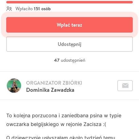
151 osób
Wpłaciło
Wpłać teraz
Udostępnij
47
udostępnień
ORGANIZATOR ZBIÓRKI
Dominika Zawadzka
To kolejna porzucona i zaniedbana psina w typie
owczarka belgijskiego w rejonie Zacisza :(
O dziewczynie usłyszałam około tydzień temu.