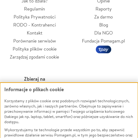
Jak to działa?
Opinie
Regulamin
Raporty
Polityka Prywatności
Za darmo
RODO - Kontrahenci
Blog
Kontakt
Dla NGO
Porównanie serwisów
Fundacja Pomagam.pl
Polityka plików cookie
Zarządzaj zgodami cookie
Zbieraj na
Informacje o plikach cookie
Leczenie
LGBTQ+
Zwierzęta
Powódź
Korzystamy z plików cookie oraz podobnych rozwiązań technologicznych,
zarówno własnych, jak i naszych partnerów. Obejmuje to zapisywanie i
Pożar
Wichura
przechowywanie informacji w pamięci Twojego urządzenia końcowego
(takiego jak np. laptop, tablet, smartfon) oraz późniejsze uzyskiwanie do nich
Ukraina
NGO
dostępu.
Sport
Religia
Wykorzystujemy te technologie przede wszystkim po to, aby zapewnić
Pomoc Finansowa
Edukacja
prawidłowe działanie serwisu Pomagam.pl, w tym jego bezpieczeństwo oraz