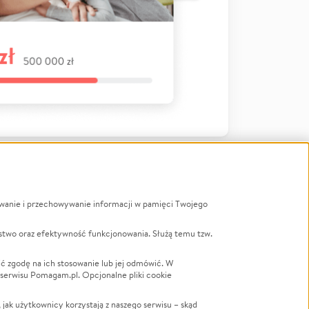
ywanie i przechowywanie informacji w pamięci Twojego
a
stwo oraz efektywność funkcjonowania. Służą temu tzw.
LGBTQ+
Powódź
ć zgodę na ich stosowanie lub jej odmówić. W
 serwisu Pomagam.pl. Opcjonalne pliki cookie
Wichura
NGO
ak użytkownicy korzystają z naszego serwisu – skąd