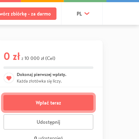
wórz zbiórkę - za darmo
PL
0 zł
10 000 zł (Cel)
z
Dokonaj pierwszej wpłaty.
Każda złotówka się liczy.
Wpłać teraz
Udostępnij
0
udostępnień