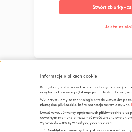
Stwórz zbiórkę - z
Jak to działa
Informacje o plikach cookie
Korzystamy z plików cookie oraz podobnych rozwiązań t
Infor
urządzenia końcowego (takiego jak np. laptop, tablet, sm
Wykorzystujemy te technologie przede wszystkim po to,
Jak to 
niezbędne pliki cookie
, które pozostają zawsze aktywne.
Facebook
Twitter
Instagram
Regula
opcjonalnych plików cookie
Dodatkowo, używamy
oraz p
dowolnym momencie masz możliwość zmiany swoich prefere
Polity
LinkedIn
TikTok
Youtube
wykorzystywane są w następujących celach:
RODO -
Analityka
– używamy tzw. plików cookie analityczny