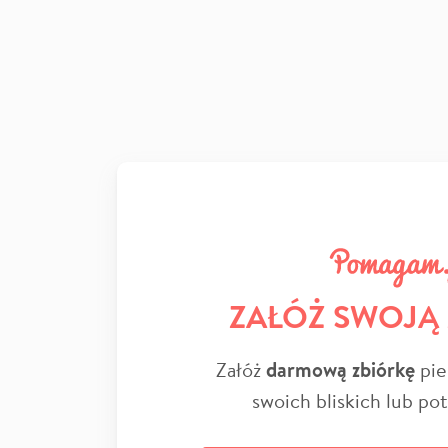
ZAŁÓŻ SWOJĄ
Załóż
darmową zbiórkę
pie
swoich bliskich lub po