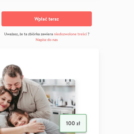
Wpłać teraz
Uważasz, że ta zbiórka zawiera
niedozwolone treści
?
Napisz do nas