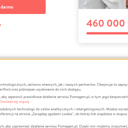
a darmo
?
echnologicznych, zarówno własnych, jak i naszych partnerów. Obejmuje to zapis
macje
O nas
Zbieraj n
artfon) oraz późniejsze uzyskiwanie do nich dostępu.
 aby zapewnić prawidłowe działanie serwisu Pomagam.pl, w tym jego bezpieczeń
działa?
Opinie
Leczenie
Dowiedz się więcej
min
Raporty
Zwierzęta
odobnych technologii do celów analitycznych i retargetingowych. Możesz wyrazi
ncji na stronie „Zarządzaj zgodami cookie”, do której link znajdziesz w stopce
ka Prywatności
Za darmo
Pożar
 Kontrahenci
Blog
Ukraina
ch, aby usprawniać działanie serwisu Pomagam.pl. Dzięki nim możemy zrozumieć, j