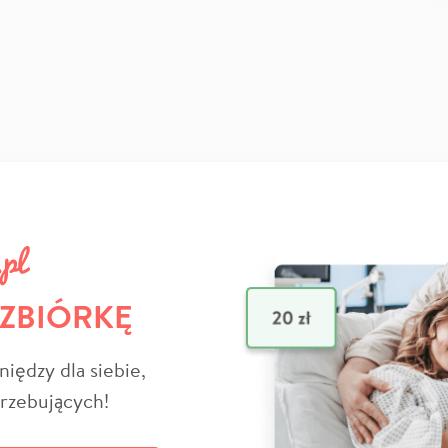
 ZBIÓRKĘ
niędzy dla siebie,
trzebujących!