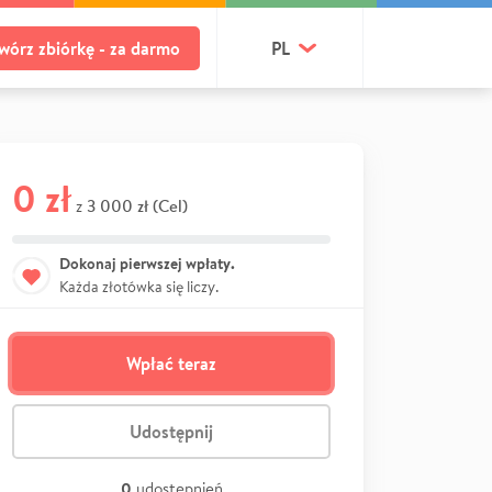
wórz zbiórkę - za darmo
PL
0 zł
3 000 zł (Cel)
z
Dokonaj pierwszej wpłaty.
Każda złotówka się liczy.
Wpłać teraz
Udostępnij
0
udostępnień