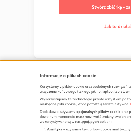
Stwórz zbiórkę - z
Jak to działa
Informacje o plikach cookie
Korzystamy z plików cookie oraz podobnych rozwiązań t
Infor
urządzenia końcowego (takiego jak np. laptop, tablet, sm
Wykorzystujemy te technologie przede wszystkim po to,
Jak to 
niezbędne pliki cookie
, które pozostają zawsze aktywne.
Facebook
Twitter
Instagram
Regula
opcjonalnych plików cookie
Dodatkowo, używamy
oraz p
dowolnym momencie masz możliwość zmiany swoich prefere
Polity
LinkedIn
TikTok
Youtube
wykorzystywane są w następujących celach:
RODO -
Analityka
– używamy tzw. plików cookie analityczny