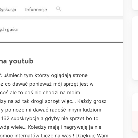
na youtub
 uśmiech tym którzy oglądają stronę
z co dawać ponieważ mój sprzęt jest w
coś ale to coś nie chodzi na moim
y na aż tak drogi sprzęt więc... Każdy grosz
óry pomoże mi dawać radość innym ludziom.
162 subskrybcje a gdyby nie sprzęt bo to
dę wiele... Koledzy mają i nagrywają ja nie
 Pomoc internatów Liczę na was ! Dziękuję Wam