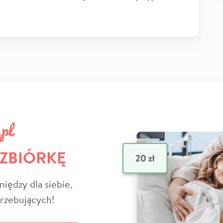
 ZBIÓRKĘ
niędzy dla siebie,
trzebujących!