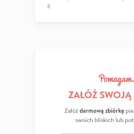
:(
ZAŁÓŻ SWOJĄ
Załóż
darmową zbiórkę
pie
swoich bliskich lub po