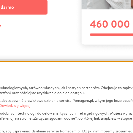
a darmo
?
echnologicznych, zarówno własnych, jak i naszych partnerów. Obejmuje to zapis
macje
O nas
Zbieraj n
artfon) oraz późniejsze uzyskiwanie do nich dostępu.
 aby zapewnić prawidłowe działanie serwisu Pomagam.pl, w tym jego bezpieczeń
działa?
Opinie
Leczenie
Dowiedz się więcej
min
Raporty
Zwierzęta
odobnych technologii do celów analitycznych i retargetingowych. Możesz wyrazi
ncji na stronie „Zarządzaj zgodami cookie”, do której link znajdziesz w stopce
ka Prywatności
Za darmo
Pożar
 Kontrahenci
Blog
Ukraina
ch, aby usprawniać działanie serwisu Pomagam.pl. Dzięki nim możemy zrozumieć, j