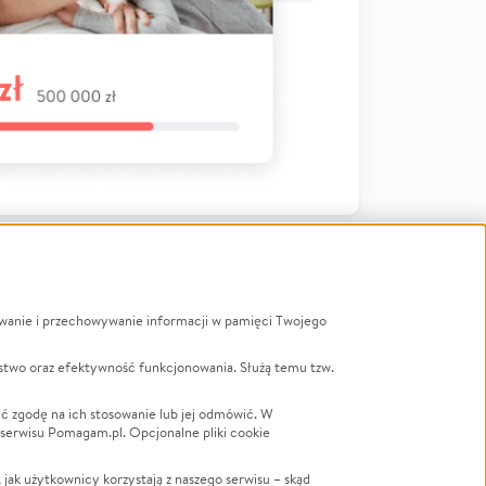
ywanie i przechowywanie informacji w pamięci Twojego
a
stwo oraz efektywność funkcjonowania. Służą temu tzw.
LGBTQ+
Powódź
ć zgodę na ich stosowanie lub jej odmówić. W
 serwisu Pomagam.pl. Opcjonalne pliki cookie
Wichura
NGO
ak użytkownicy korzystają z naszego serwisu – skąd