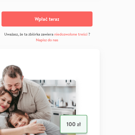
Wpłać teraz
Uważasz, że ta zbiórka zawiera
niedozwolone treści
?
Napisz do nas