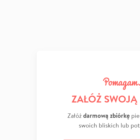
ZAŁÓŻ SWOJĄ
Załóż
darmową zbiórkę
pie
swoich bliskich lub po