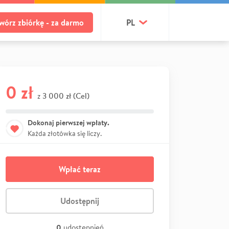
wórz zbiórkę - za darmo
PL
0 zł
3 000 zł (Cel)
z
Dokonaj pierwszej wpłaty.
Każda złotówka się liczy.
Wpłać teraz
Udostępnij
0
udostępnień