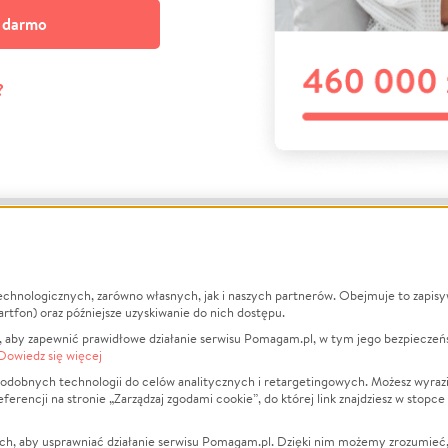
a darmo
?
echnologicznych, zarówno własnych, jak i naszych partnerów. Obejmuje to zapis
macje
O nas
Zbieraj n
artfon) oraz późniejsze uzyskiwanie do nich dostępu.
 aby zapewnić prawidłowe działanie serwisu Pomagam.pl, w tym jego bezpieczeń
działa?
Opinie
Leczenie
Dowiedz się więcej
min
Raporty
Zwierzęta
odobnych technologii do celów analitycznych i retargetingowych. Możesz wyrazi
ncji na stronie „Zarządzaj zgodami cookie”, do której link znajdziesz w stopce
ka Prywatności
Za darmo
Pożar
 Kontrahenci
Blog
Ukraina
ch, aby usprawniać działanie serwisu Pomagam.pl. Dzięki nim możemy zrozumieć, j