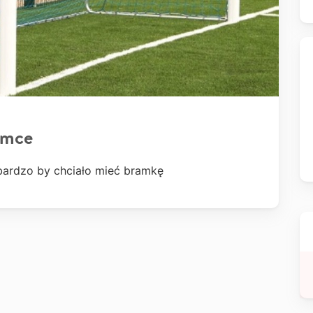
amce
 bardzo by chciało mieć bramkę