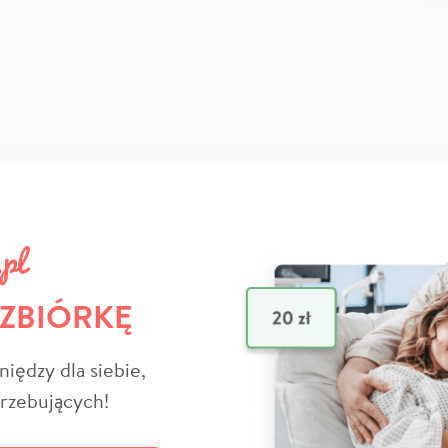
 ZBIÓRKĘ
niędzy dla siebie,
trzebujących!