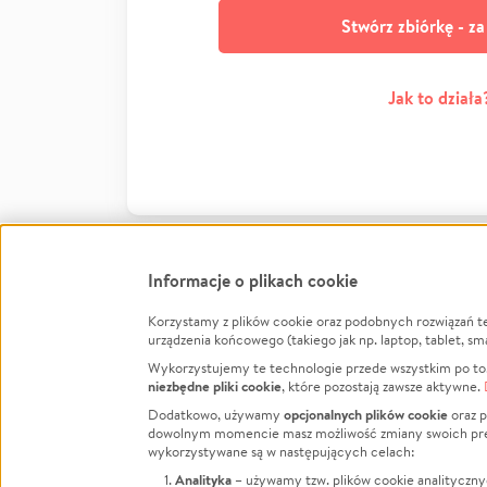
Stwórz zbiórkę - z
Jak to działa
Informacje o plikach cookie
Korzystamy z plików cookie oraz podobnych rozwiązań t
Infor
urządzenia końcowego (takiego jak np. laptop, tablet, sm
Wykorzystujemy te technologie przede wszystkim po to,
Jak to 
niezbędne pliki cookie
, które pozostają zawsze aktywne.
Facebook
Twitter
Instagram
Regula
opcjonalnych plików cookie
Dodatkowo, używamy
oraz p
dowolnym momencie masz możliwość zmiany swoich prefere
Polity
LinkedIn
TikTok
Youtube
wykorzystywane są w następujących celach:
RODO -
Analityka
– używamy tzw. plików cookie analityczny