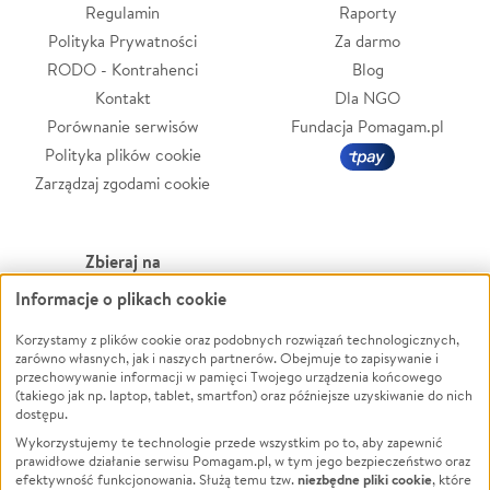
Regulamin
Raporty
Polityka Prywatności
Za darmo
RODO - Kontrahenci
Blog
Kontakt
Dla NGO
Porównanie serwisów
Fundacja Pomagam.pl
Polityka plików cookie
Zarządzaj zgodami cookie
Zbieraj na
Informacje o plikach cookie
Leczenie
LGBTQ+
Zwierzęta
Powódź
Korzystamy z plików cookie oraz podobnych rozwiązań technologicznych,
zarówno własnych, jak i naszych partnerów. Obejmuje to zapisywanie i
Pożar
Wichura
przechowywanie informacji w pamięci Twojego urządzenia końcowego
(takiego jak np. laptop, tablet, smartfon) oraz późniejsze uzyskiwanie do nich
Ukraina
NGO
dostępu.
Sport
Religia
Wykorzystujemy te technologie przede wszystkim po to, aby zapewnić
Pomoc Finansowa
Edukacja
prawidłowe działanie serwisu Pomagam.pl, w tym jego bezpieczeństwo oraz
niezbędne pliki cookie
efektywność funkcjonowania. Służą temu tzw.
, które
Projekty
Podróż