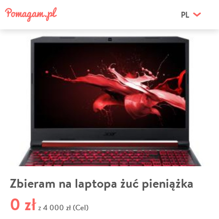
PL
Zbieram na laptopa żuć pieniążka
0 zł
4 000 zł (Cel)
z