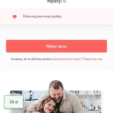
Wpłaty:
0
Dokonaj pierwszej wpłaty
Wpłać teraz
Uważasz, że ta zbiórka zawiera
niedozwolone treści
?
Napisz do nas