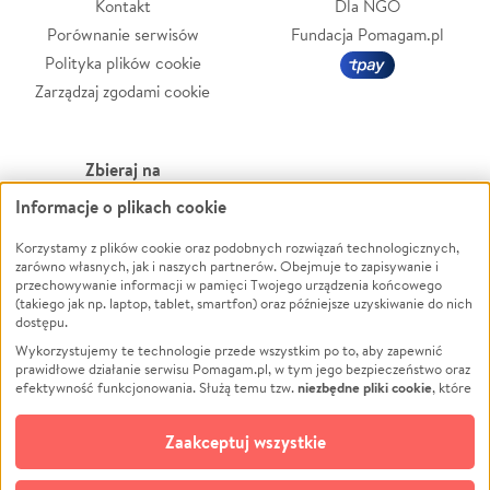
Kontakt
Dla NGO
Porównanie serwisów
Fundacja Pomagam.pl
Polityka plików cookie
Zarządzaj zgodami cookie
Zbieraj na
Informacje o plikach cookie
Leczenie
LGBTQ+
Zwierzęta
Powódź
Korzystamy z plików cookie oraz podobnych rozwiązań technologicznych,
zarówno własnych, jak i naszych partnerów. Obejmuje to zapisywanie i
Pożar
Wichura
przechowywanie informacji w pamięci Twojego urządzenia końcowego
(takiego jak np. laptop, tablet, smartfon) oraz późniejsze uzyskiwanie do nich
Ukraina
NGO
dostępu.
Sport
Religia
Wykorzystujemy te technologie przede wszystkim po to, aby zapewnić
Pomoc Finansowa
Edukacja
prawidłowe działanie serwisu Pomagam.pl, w tym jego bezpieczeństwo oraz
niezbędne pliki cookie
efektywność funkcjonowania. Służą temu tzw.
, które
Projekty
Podróż
pozostają zawsze aktywne.
Dowiedz się więcej
Pogrzeb
Impreza
opcjonalnych plików cookie
Dodatkowo, używamy
oraz podobnych
Zaakceptuj wszystkie
Społeczność lokalna
Ochrona środowiska
technologii do celów analitycznych i retargetingowych. Możesz wyrazić
zgodę na ich stosowanie lub jej odmówić. W dowolnym momencie masz
Kultura
Biznes