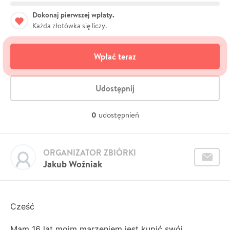
Dokonaj pierwszej wpłaty.
Każda złotówka się liczy.
Wpłać teraz
Udostępnij
0
udostępnień
ORGANIZATOR ZBIÓRKI
Jakub Woźniak
Cześć
Mam 16 lat moim marzeniem jest kupić swój