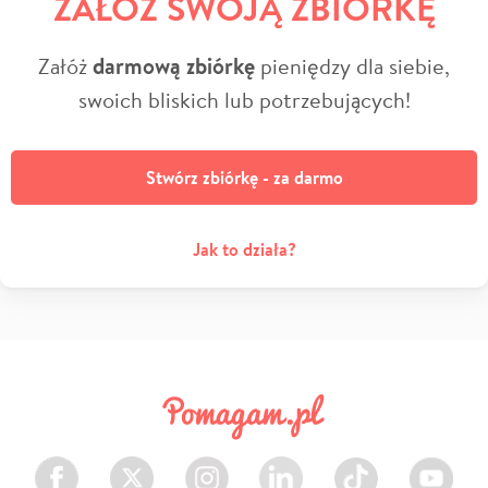
ZAŁÓŻ SWOJĄ ZBIÓRKĘ
Załóż
darmową zbiórkę
pieniędzy dla siebie,
swoich bliskich lub potrzebujących!
Stwórz zbiórkę - za darmo
Jak to działa?
Facebook
Twitter
Instagram
LinkedIn
TikTok
Youtube