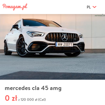
PL
mercedes cla 45 amg
0 zł
120 000 zł (Cel)
z