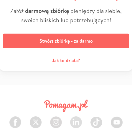
Załóż
darmową zbiórkę
pieniędzy dla siebie,
swoich bliskich lub potrzebujących!
Stwórz zbiórkę - za darmo
Jak to działa?
Facebook
Twitter
Instagram
LinkedIn
TikTok
Youtube