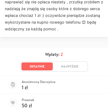
naprawiać się nie opłaca niestety , zrzutkę zrobiłem z
nadzieją że znajdą się osoby które z dobrego serca
wpłaca chociaż 1 zł :) oczywiście pieniądze zostaną
wykorzystane na kupno nowego telefonu 😊 będę
wdzięczny za każdą pomoc .
Wpłaty:
2
OSTATNIE
NAJWYŻSZE
Anonimowy Darczyńca
1
zł
Przemek
50
zł