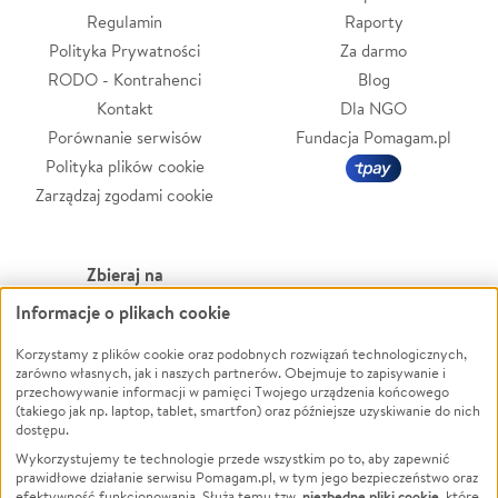
Regulamin
Raporty
Polityka Prywatności
Za darmo
RODO - Kontrahenci
Blog
Kontakt
Dla NGO
Porównanie serwisów
Fundacja Pomagam.pl
Polityka plików cookie
Zarządzaj zgodami cookie
Zbieraj na
Informacje o plikach cookie
Leczenie
LGBTQ+
Zwierzęta
Powódź
Korzystamy z plików cookie oraz podobnych rozwiązań technologicznych,
zarówno własnych, jak i naszych partnerów. Obejmuje to zapisywanie i
Pożar
Wichura
przechowywanie informacji w pamięci Twojego urządzenia końcowego
(takiego jak np. laptop, tablet, smartfon) oraz późniejsze uzyskiwanie do nich
Ukraina
NGO
dostępu.
Sport
Religia
Wykorzystujemy te technologie przede wszystkim po to, aby zapewnić
Pomoc Finansowa
Edukacja
prawidłowe działanie serwisu Pomagam.pl, w tym jego bezpieczeństwo oraz
niezbędne pliki cookie
efektywność funkcjonowania. Służą temu tzw.
, które