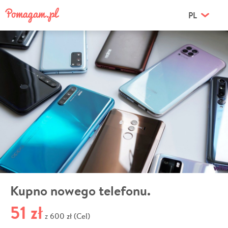
PL
Kupno nowego telefonu.
51 zł
600 zł (Cel)
z