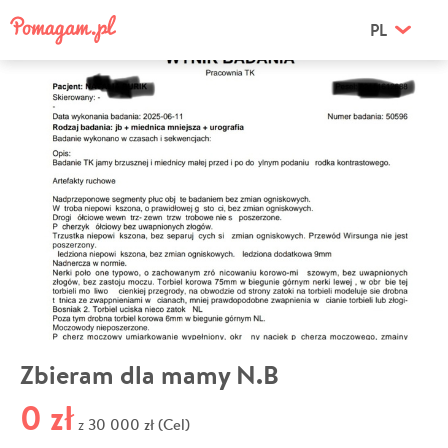
PL
Zbieram dla mamy N.B
0 zł
30 000 zł (Cel)
z