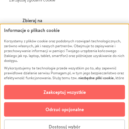
Zbieraj na
Informacje o plikach cookie
Leczenie
LGBTQ+
Zwierzęta
Powódź
Korzystamy z plików cookie oraz podobnych rozwiązań technologicznych,
zarówno własnych, jak i naszych partnerów. Obejmuje to zapisywanie i
Pożar
Wichura
przechowywanie informacji w pamięci Twojego urządzenia końcowego
(takiego jak np. laptop, tablet, smartfon) oraz późniejsze uzyskiwanie do nich
Ukraina
NGO
dostępu.
Sport
Religia
Wykorzystujemy te technologie przede wszystkim po to, aby zapewnić
Pomoc Finansowa
Edukacja
prawidłowe działanie serwisu Pomagam.pl, w tym jego bezpieczeństwo oraz
niezbędne pliki cookie
efektywność funkcjonowania. Służą temu tzw.
, które
Projekty
Podróż
pozostają zawsze aktywne.
Dowiedz się więcej
Pogrzeb
Impreza
opcjonalnych plików cookie
Dodatkowo, używamy
oraz podobnych
Zaakceptuj wszystkie
Społeczność lokalna
Ochrona środowiska
technologii do celów analitycznych i retargetingowych. Możesz wyrazić
zgodę na ich stosowanie lub jej odmówić. W dowolnym momencie masz
Kultura
Biznes
możliwość zmiany swoich preferencji na stronie „Zarządzaj zgodami cookie”,
Odrzuć opcjonalne
Polski
do której link znajdziesz w stopce serwisu Pomagam.pl. Opcjonalne pliki
cookie wykorzystywane są w następujących celach:
© CROWDING SP. Z O.O.
Analityka
– używamy tzw. plików cookie analitycznych, aby usprawniać
Dostosuj wybór
działanie serwisu Pomagam.pl. Dzięki nim możemy zrozumieć, jak