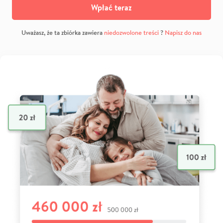
Wpłać teraz
Uważasz, że ta zbiórka zawiera
niedozwolone treści
?
Napisz do nas