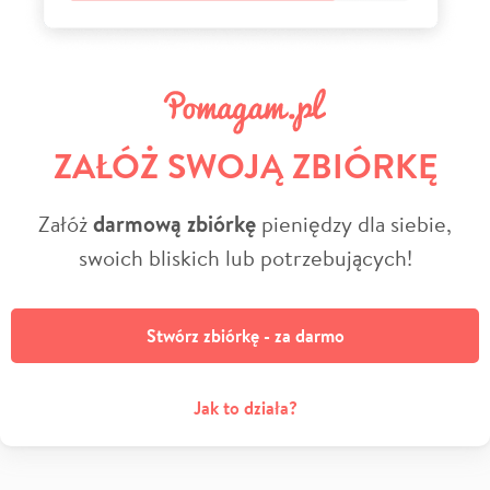
ZAŁÓŻ SWOJĄ ZBIÓRKĘ
Załóż
darmową zbiórkę
pieniędzy dla siebie,
swoich bliskich lub potrzebujących!
Stwórz zbiórkę - za darmo
Jak to działa?