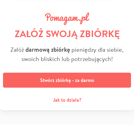
ZAŁÓŻ SWOJĄ ZBIÓRKĘ
Załóż
darmową zbiórkę
pieniędzy dla siebie,
swoich bliskich lub potrzebujących!
Stwórz zbiórkę - za darmo
Jak to działa?