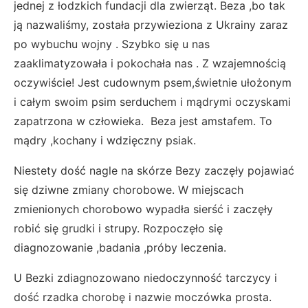
jednej z łodzkich fundacji dla zwierząt. Beza ,bo tak
ją nazwaliśmy, została przywieziona z Ukrainy zaraz
po wybuchu wojny . Szybko się u nas
zaaklimatyzowała i pokochała nas . Z wzajemnością
oczywiście! Jest cudownym psem,świetnie ułożonym
i całym swoim psim serduchem i mądrymi oczyskami
zapatrzona w człowieka. Beza jest amstafem. To
mądry ,kochany i wdzięczny psiak.
Niestety dość nagle na skórze Bezy zaczęły pojawiać
się dziwne zmiany chorobowe. W miejscach
zmienionych chorobowo wypadła sierść i zaczęły
robić się grudki i strupy. Rozpoczęło się
diagnozowanie ,badania ,próby leczenia.
U Bezki zdiagnozowano niedoczynność tarczycy i
dość rzadka chorobę i nazwie moczówka prosta.