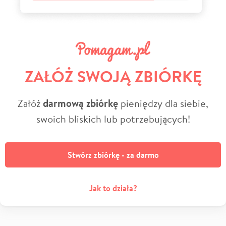
ZAŁÓŻ SWOJĄ ZBIÓRKĘ
Załóż
darmową zbiórkę
pieniędzy dla siebie,
swoich bliskich lub potrzebujących!
Stwórz zbiórkę - za darmo
Jak to działa?