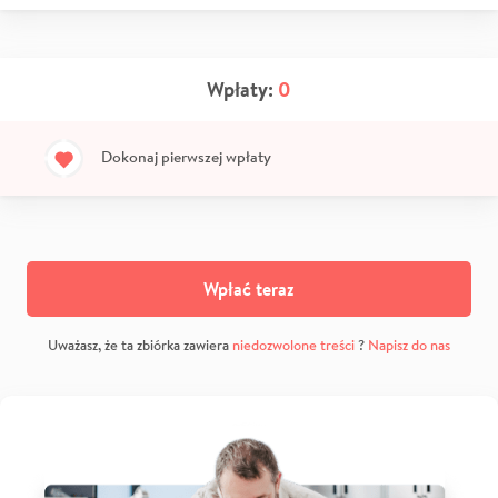
Wpłaty:
0
Dokonaj pierwszej wpłaty
Wpłać teraz
Uważasz, że ta zbiórka zawiera
niedozwolone treści
?
Napisz do nas