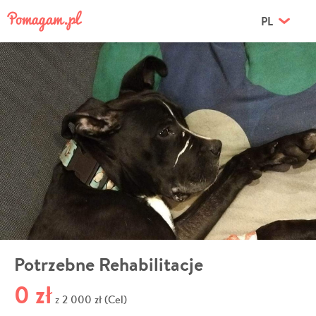
PL
Potrzebne Rehabilitacje
0 zł
2 000 zł (Cel)
z