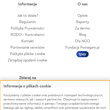
Informacje
O nas
Jak to działa?
Opinie
Regulamin
Raporty
Polityka Prywatności
Za darmo
RODO - Kontrahenci
Blog
Kontakt
Dla NGO
Porównanie serwisów
Fundacja Pomagam.pl
Polityka plików cookie
Zarządzaj zgodami cookie
Zbieraj na
Informacje o plikach cookie
Leczenie
LGBTQ+
Zwierzęta
Powódź
Korzystamy z plików cookie oraz podobnych rozwiązań technologicznych,
zarówno własnych, jak i naszych partnerów. Obejmuje to zapisywanie i
Pożar
Wichura
przechowywanie informacji w pamięci Twojego urządzenia końcowego
(takiego jak np. laptop, tablet, smartfon) oraz późniejsze uzyskiwanie do nich
Ukraina
NGO