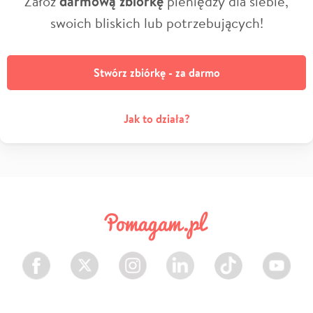
Załóż
darmową zbiórkę
pieniędzy dla siebie,
swoich bliskich lub potrzebujących!
Stwórz zbiórkę - za darmo
Jak to działa?
Facebook
Twitter
Instagram
LinkedIn
TikTok
Youtube