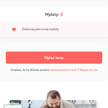
Wpłaty:
0
Dokonaj pierwszej wpłaty
Wpłać teraz
Uważasz, że ta zbiórka zawiera
niedozwolone treści
?
Napisz do nas