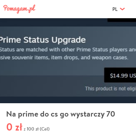
PL
Na prime do cs go wystarczy 70
0 zł
100 zł (Cel)
z