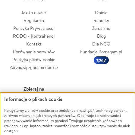
Jak to działa?
Opinie
Regulamin
Raporty
Polityka Prywatności
Za darmo
RODO - Kontrahenci
Blog
Kontakt
Dla NGO
Porównanie serwisów
Fundacja Pomagam.pl
Polityka plików cookie
Zarządzaj zgodami cookie
Zbieraj na
Informacje o plikach cookie
Leczenie
LGBTQ+
Zwierzęta
Powódź
Korzystamy z plików cookie oraz podobnych rozwiązań technologicznych,
zarówno własnych, jak i naszych partnerów. Obejmuje to zapisywanie i
Pożar
Wichura
przechowywanie informacji w pamięci Twojego urządzenia końcowego
(takiego jak np. laptop, tablet, smartfon) oraz późniejsze uzyskiwanie do nich
Ukraina
NGO
dostępu.
Sport
Religia