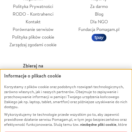
Polityka Prywatności
Za darmo
RODO - Kontrahenci
Blog
Kontakt
Dla NGO
Porównanie serwisów
Fundacja Pomagam.pl
Polityka plików cookie
Zarządzaj zgodami cookie
Zbieraj na
Informacje o plikach cookie
Leczenie
LGBTQ+
Zwierzęta
Powódź
Korzystamy z plików cookie oraz podobnych rozwiązań technologicznych,
zarówno własnych, jak i naszych partnerów. Obejmuje to zapisywanie i
Pożar
Wichura
przechowywanie informacji w pamięci Twojego urządzenia końcowego
(takiego jak np. laptop, tablet, smartfon) oraz późniejsze uzyskiwanie do nich
Ukraina
NGO
dostępu.
Sport
Religia
Wykorzystujemy te technologie przede wszystkim po to, aby zapewnić
Pomoc Finansowa
Edukacja
prawidłowe działanie serwisu Pomagam.pl, w tym jego bezpieczeństwo oraz
niezbędne pliki cookie
efektywność funkcjonowania. Służą temu tzw.
, które
Projekty
Podróż
pozostają zawsze aktywne.
Dowiedz się więcej