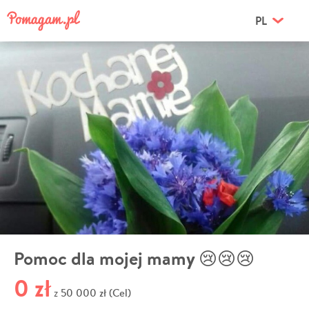
PL
Pomoc dla mojej mamy 😢😢😢
0 zł
50 000 zł (Cel)
z