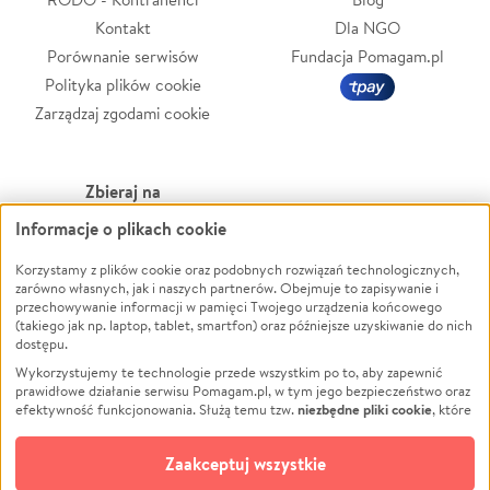
Kontakt
Dla NGO
Porównanie serwisów
Fundacja Pomagam.pl
Polityka plików cookie
Zarządzaj zgodami cookie
Zbieraj na
Informacje o plikach cookie
Leczenie
LGBTQ+
Zwierzęta
Powódź
Korzystamy z plików cookie oraz podobnych rozwiązań technologicznych,
zarówno własnych, jak i naszych partnerów. Obejmuje to zapisywanie i
Pożar
Wichura
przechowywanie informacji w pamięci Twojego urządzenia końcowego
(takiego jak np. laptop, tablet, smartfon) oraz późniejsze uzyskiwanie do nich
Ukraina
NGO
dostępu.
Sport
Religia
Wykorzystujemy te technologie przede wszystkim po to, aby zapewnić
Pomoc Finansowa
Edukacja
prawidłowe działanie serwisu Pomagam.pl, w tym jego bezpieczeństwo oraz
niezbędne pliki cookie
efektywność funkcjonowania. Służą temu tzw.
, które
Projekty
Podróż
pozostają zawsze aktywne.
Dowiedz się więcej
Pogrzeb
Impreza
opcjonalnych plików cookie
Dodatkowo, używamy
oraz podobnych
Zaakceptuj wszystkie
Społeczność lokalna
Ochrona środowiska
technologii do celów analitycznych i retargetingowych. Możesz wyrazić