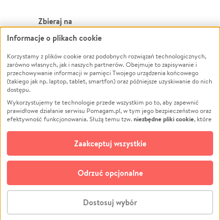
Zbieraj na
Informacje o plikach cookie
Leczenie
LGBTQ+
Zwierzęta
Powódź
Korzystamy z plików cookie oraz podobnych rozwiązań technologicznych,
zarówno własnych, jak i naszych partnerów. Obejmuje to zapisywanie i
Pożar
Wichura
przechowywanie informacji w pamięci Twojego urządzenia końcowego
(takiego jak np. laptop, tablet, smartfon) oraz późniejsze uzyskiwanie do nich
Ukraina
NGO
dostępu.
Sport
Religia
Wykorzystujemy te technologie przede wszystkim po to, aby zapewnić
Pomoc Finansowa
Edukacja
prawidłowe działanie serwisu Pomagam.pl, w tym jego bezpieczeństwo oraz
niezbędne pliki cookie
efektywność funkcjonowania. Służą temu tzw.
, które
Projekty
Podróż
pozostają zawsze aktywne.
Dowiedz się więcej
Pogrzeb
Impreza
opcjonalnych plików cookie
Dodatkowo, używamy
oraz podobnych
Zaakceptuj wszystkie
Społeczność lokalna
Ochrona środowiska
technologii do celów analitycznych i retargetingowych. Możesz wyrazić
zgodę na ich stosowanie lub jej odmówić. W dowolnym momencie masz
Kultura
Biznes
możliwość zmiany swoich preferencji na stronie „Zarządzaj zgodami cookie”,
Odrzuć opcjonalne
Polski
do której link znajdziesz w stopce serwisu Pomagam.pl. Opcjonalne pliki
cookie wykorzystywane są w następujących celach:
© CROWDING SP. Z O.O.
Analityka
– używamy tzw. plików cookie analitycznych, aby usprawniać
Dostosuj wybór
działanie serwisu Pomagam.pl. Dzięki nim możemy zrozumieć, jak
użytkownicy korzystają z naszego serwisu – skąd trafiają do serwisu, jak
Stwórz zbiórkę - za darmo
długo z niego korzystają i jak się po nim poruszają. Pozwala nam to na