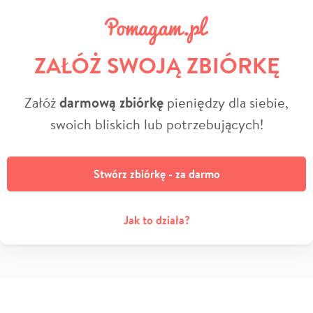
ZAŁÓŻ SWOJĄ ZBIÓRKĘ
Załóż
darmową zbiórkę
pieniędzy dla siebie,
swoich bliskich lub potrzebujących!
Stwórz zbiórkę - za darmo
Jak to działa?