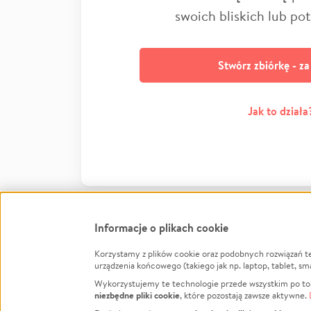
swoich bliskich lub po
Stwórz zbiórkę - z
Jak to działa
Informacje o plikach cookie
Korzystamy z plików cookie oraz podobnych rozwiązań t
Infor
urządzenia końcowego (takiego jak np. laptop, tablet, sm
Wykorzystujemy te technologie przede wszystkim po to,
Jak to 
niezbędne pliki cookie
, które pozostają zawsze aktywne.
Facebook
Twitter
Instagram
Regula