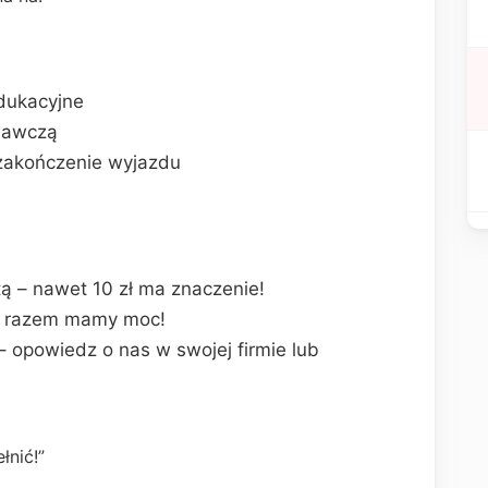
edukacyjne
wawczą
 zakończenie wyjazdu
ą – nawet 10 zł ma znaczenie!
– razem mamy moc!
opowiedz o nas w swojej firmie lub
łnić!”