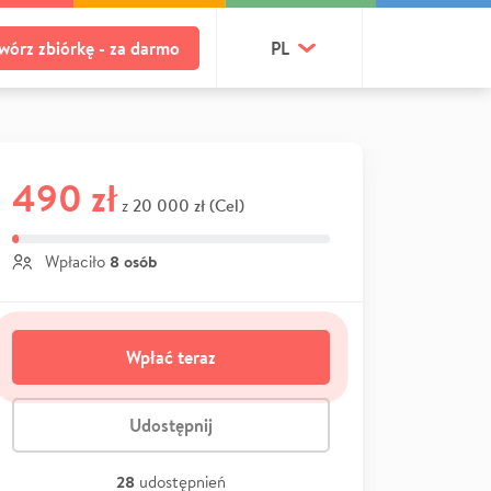
wórz zbiórkę - za darmo
PL
490 zł
20 000 zł (Cel)
z
8 osób
Wpłaciło
Wpłać teraz
Udostępnij
28
udostępnień