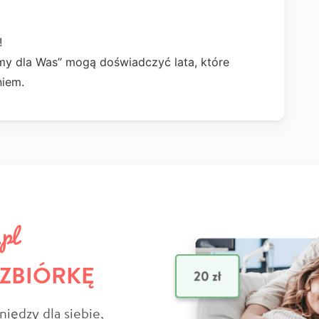
!
śmy dla Was” mogą doświadczyć lata, które
niem.
 ZBIÓRKĘ
niędzy dla siebie,