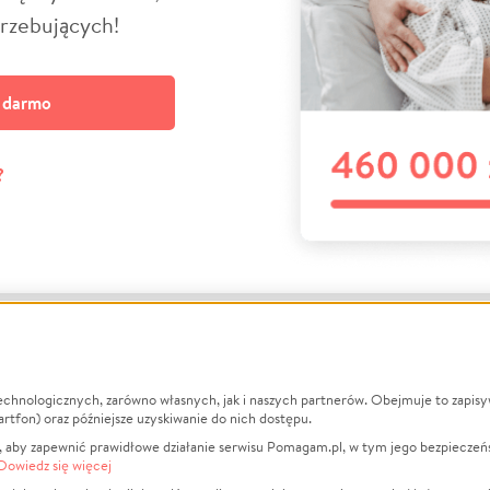
trzebujących!
a darmo
?
echnologicznych, zarówno własnych, jak i naszych partnerów. Obejmuje to zapis
macje
O nas
Zbieraj n
artfon) oraz późniejsze uzyskiwanie do nich dostępu.
 aby zapewnić prawidłowe działanie serwisu Pomagam.pl, w tym jego bezpieczeń
działa?
Opinie
Leczenie
Dowiedz się więcej
min
Raporty
Zwierzęta