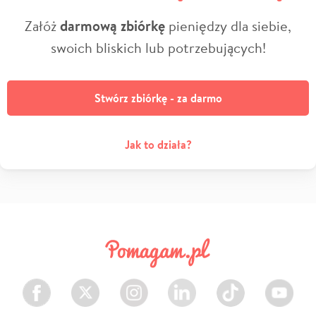
Załóż
darmową zbiórkę
pieniędzy dla siebie,
swoich bliskich lub potrzebujących!
Stwórz zbiórkę - za darmo
Jak to działa?
Facebook
Twitter
Instagram
LinkedIn
TikTok
Youtube