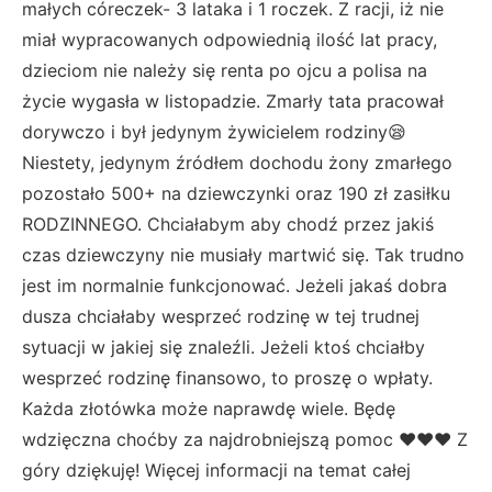
małych córeczek- 3 lataka i 1 roczek. Z racji, iż nie
miał wypracowanych odpowiednią ilość lat pracy,
dzieciom nie należy się renta po ojcu a polisa na
życie wygasła w listopadzie. Zmarły tata pracował
dorywczo i był jedynym żywicielem rodziny😪
Niestety, jedynym źródłem dochodu żony zmarłego
pozostało 500+ na dziewczynki oraz 190 zł zasiłku
RODZINNEGO. Chciałabym aby chodź przez jakiś
czas dziewczyny nie musiały martwić się. Tak trudno
jest im normalnie funkcjonować. Jeżeli jakaś dobra
dusza chciałaby wesprzeć rodzinę w tej trudnej
sytuacji w jakiej się znaleźli. Jeżeli ktoś chciałby
wesprzeć rodzinę finansowo, to proszę o wpłaty.
Każda złotówka może naprawdę wiele. Będę
wdzięczna choćby za najdrobniejszą pomoc ❤❤❤ Z
góry dziękuję! Więcej informacji na temat całej