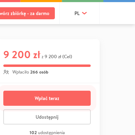
wórz zbiórkę - za darmo
PL
9 200 zł
9 200 zł (Cel)
z
266 osób
Wpłaciło
Wpłać teraz
Udostępnij
102
udostępnienia