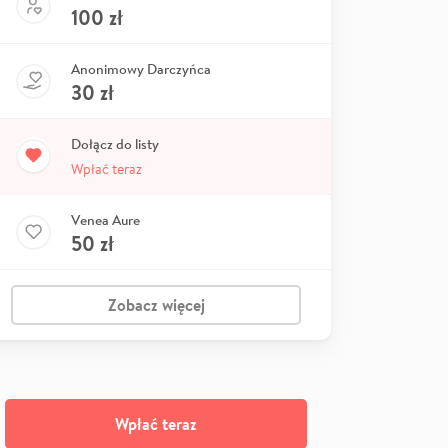
100
zł
Anonimowy Darczyńca
30
zł
Dołącz do listy
Wpłać teraz
Venea Aure
50
zł
Zobacz więcej
Wpłać teraz