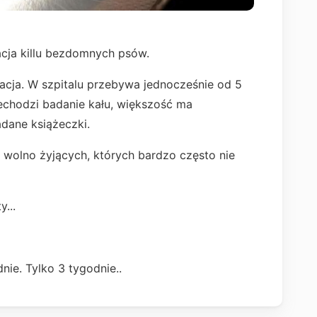
izacja killu bezdomnych psów.
zacja. W szpitalu przebywa jednocześnie od 5
echodzi badanie kału, większość ma
adane książeczki.
olno żyjących, których bardzo często nie
...
ie. Tylko 3 tygodnie..