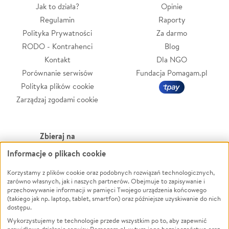
Jak to działa?
Opinie
Regulamin
Raporty
Polityka Prywatności
Za darmo
RODO - Kontrahenci
Blog
Kontakt
Dla NGO
Porównanie serwisów
Fundacja Pomagam.pl
Polityka plików cookie
Zarządzaj zgodami cookie
Zbieraj na
Informacje o plikach cookie
Leczenie
LGBTQ+
Zwierzęta
Powódź
Korzystamy z plików cookie oraz podobnych rozwiązań technologicznych,
zarówno własnych, jak i naszych partnerów. Obejmuje to zapisywanie i
Pożar
Wichura
przechowywanie informacji w pamięci Twojego urządzenia końcowego
(takiego jak np. laptop, tablet, smartfon) oraz późniejsze uzyskiwanie do nich
Ukraina
NGO
dostępu.
Sport
Religia
Wykorzystujemy te technologie przede wszystkim po to, aby zapewnić
Pomoc Finansowa
Edukacja