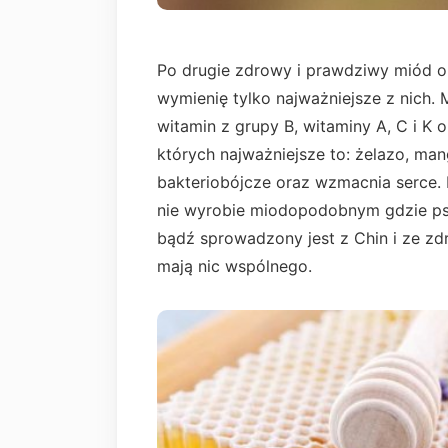
Po drugie zdrowy i prawdziwy miód o 
wymienię tylko najważniejsze z nich.
witamin z grupy B, witaminy A, C i K 
których najważniejsze to: żelazo, man
bakteriobójcze oraz wzmacnia serce.
nie wyrobie miodopodobnym gdzie psz
bądź sprowadzony jest z Chin i ze z
mają nic wspólnego.