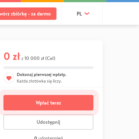
wórz zbiórkę - za darmo
PL
0 zł
10 000 zł (Cel)
z
Dokonaj pierwszej wpłaty.
Każda złotówka się liczy.
Wpłać teraz
Udostępnij
0
udostępnień