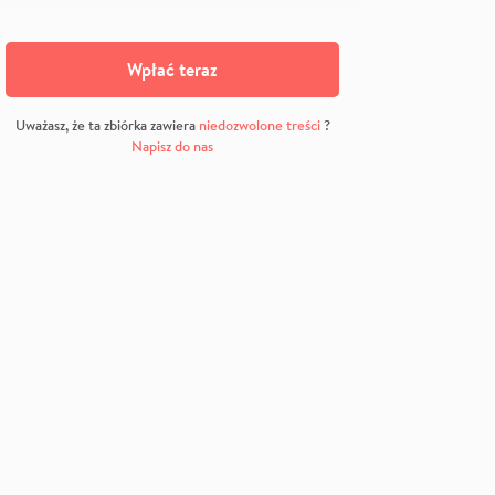
Wpłać teraz
Uważasz, że ta zbiórka zawiera
niedozwolone treści
?
Napisz do nas