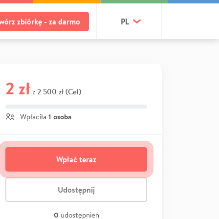
wórz zbiórkę - za darmo
PL
2 zł
2 500 zł (Cel)
z
1 osoba
Wpłaciła
Wpłać teraz
Udostępnij
0
udostępnień