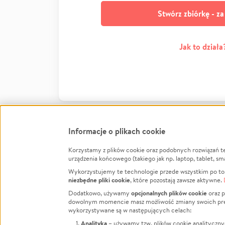
Stwórz zbiórkę - z
Jak to działa
Informacje o plikach cookie
Korzystamy z plików cookie oraz podobnych rozwiązań t
Infor
urządzenia końcowego (takiego jak np. laptop, tablet, sm
Wykorzystujemy te technologie przede wszystkim po to,
Jak to 
niezbędne pliki cookie
, które pozostają zawsze aktywne.
Facebook
Twitter
Instagram
Regula
opcjonalnych plików cookie
Dodatkowo, używamy
oraz p
dowolnym momencie masz możliwość zmiany swoich prefere
Polity
LinkedIn
TikTok
Youtube
wykorzystywane są w następujących celach:
RODO -
Analityka
– używamy tzw. plików cookie analityczny