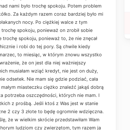
ę nad nami było trochę spokoju. Potem problem
 kółko. Za każdym razem coraz bardziej było mi
epłakanych nocy. Po ciężkiej walce z tym
 trochę spokoju, ponieważ on zrobił sobie
 trochę spokoju, ponieważ to, że nie znęcał
hicznie i robi do tej pory. Są chwile kiedy
 marzec, to miesiąc, w którym znowu wszystko
ażenie, że on jest dla niej ważniejszy
nich musiałam wziąć kredyt, nie jest on duży,
ie odsetek. Nie mam się gdzie podziać, cała
m małym miasteczku ciężko znaleźć jakąś dobrą
a potrzeba oszczędności, których nie mam. I
ich z prośbą. Jeśli ktoś z Was jest w stanie
zne 2 czy 3 złote to będę ogromnie wdzięczna.
ślę, że w wielkim skrócie przedstawiłam Wam
horym ludziom czy zwierzętom, tym razem ja