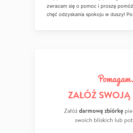
zwracam się o pomoc i proszę pomóżc
chęć odzyskania spokoju w duszy! P
ZAŁÓŻ SWOJĄ
Załóż
darmową zbiórkę
pie
swoich bliskich lub po