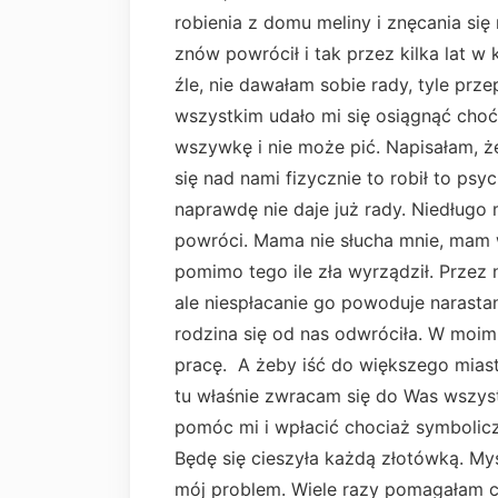
robienia z domu meliny i znęcania si
znów powrócił i tak przez kilka lat w
źle, nie dawałam sobie rady, tyle prz
wszystkim udało mi się osiągnąć choć
wszywkę i nie może pić. Napisałam, że
się nad nami fizycznie to robił to psyc
naprawdę nie daje już rady. Niedługo
powróci. Mama nie słucha mnie, mam wr
pomimo tego ile zła wyrządził. Przez 
ale niespłacanie go powoduje narastan
rodzina się od nas odwróciła. W moi
pracę. A żeby iść do większego miast
tu właśnie zwracam się do Was wszystk
pomóc mi i wpłacić chociaż symbolic
Będę się cieszyła każdą złotówką. My
mój problem. Wiele razy pomagałam c