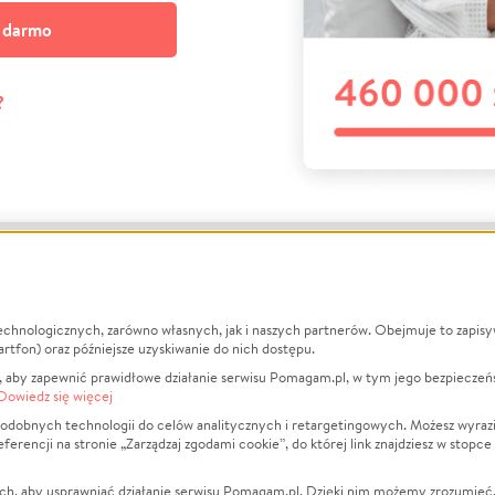
a darmo
?
echnologicznych, zarówno własnych, jak i naszych partnerów. Obejmuje to zapis
macje
O nas
Zbieraj n
artfon) oraz późniejsze uzyskiwanie do nich dostępu.
 aby zapewnić prawidłowe działanie serwisu Pomagam.pl, w tym jego bezpieczeń
działa?
Opinie
Leczenie
Dowiedz się więcej
min
Raporty
Zwierzęta
odobnych technologii do celów analitycznych i retargetingowych. Możesz wyrazi
ncji na stronie „Zarządzaj zgodami cookie”, do której link znajdziesz w stopce
ka Prywatności
Za darmo
Pożar
 Kontrahenci
Blog
Ukraina
ch, aby usprawniać działanie serwisu Pomagam.pl. Dzięki nim możemy zrozumieć, j