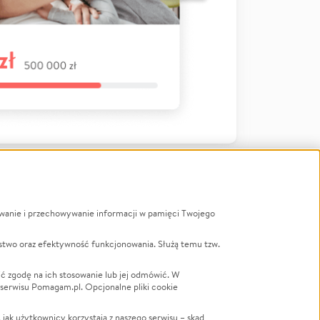
ywanie i przechowywanie informacji w pamięci Twojego
a
stwo oraz efektywność funkcjonowania. Służą temu tzw.
LGBTQ+
Powódź
ć zgodę na ich stosowanie lub jej odmówić. W
 serwisu Pomagam.pl. Opcjonalne pliki cookie
Wichura
NGO
ak użytkownicy korzystają z naszego serwisu – skąd