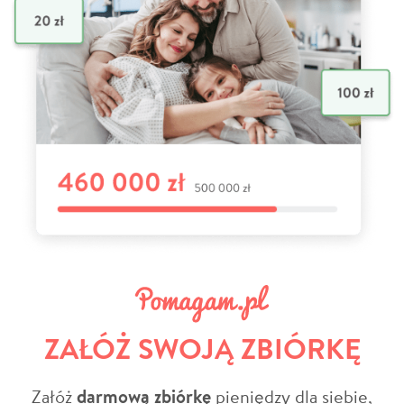
ZAŁÓŻ SWOJĄ ZBIÓRKĘ
Załóż
darmową zbiórkę
pieniędzy dla siebie,