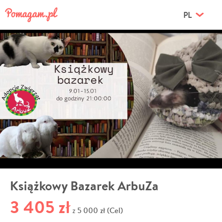
PL
Książkowy Bazarek ArbuZa
3 405 zł
5 000 zł (Cel)
z