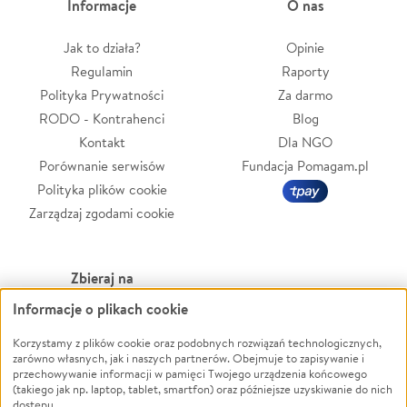
Informacje
O nas
Jak to działa?
Opinie
Regulamin
Raporty
Polityka Prywatności
Za darmo
RODO - Kontrahenci
Blog
Kontakt
Dla NGO
Porównanie serwisów
Fundacja Pomagam.pl
Polityka plików cookie
Zarządzaj zgodami cookie
Zbieraj na
Informacje o plikach cookie
Leczenie
LGBTQ+
Zwierzęta
Powódź
Korzystamy z plików cookie oraz podobnych rozwiązań technologicznych,
zarówno własnych, jak i naszych partnerów. Obejmuje to zapisywanie i
Pożar
Wichura
przechowywanie informacji w pamięci Twojego urządzenia końcowego
(takiego jak np. laptop, tablet, smartfon) oraz późniejsze uzyskiwanie do nich
Ukraina
NGO
dostępu.