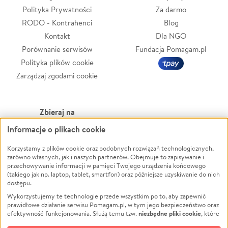
Polityka Prywatności
Za darmo
RODO - Kontrahenci
Blog
Kontakt
Dla NGO
Porównanie serwisów
Fundacja Pomagam.pl
Polityka plików cookie
Zarządzaj zgodami cookie
Zbieraj na
Informacje o plikach cookie
Leczenie
LGBTQ+
Zwierzęta
Powódź
Korzystamy z plików cookie oraz podobnych rozwiązań technologicznych,
zarówno własnych, jak i naszych partnerów. Obejmuje to zapisywanie i
Pożar
Wichura
przechowywanie informacji w pamięci Twojego urządzenia końcowego
(takiego jak np. laptop, tablet, smartfon) oraz późniejsze uzyskiwanie do nich
Ukraina
NGO
dostępu.
Sport
Religia
Wykorzystujemy te technologie przede wszystkim po to, aby zapewnić
Pomoc Finansowa
Edukacja
prawidłowe działanie serwisu Pomagam.pl, w tym jego bezpieczeństwo oraz
niezbędne pliki cookie
efektywność funkcjonowania. Służą temu tzw.
, które
Projekty
Podróż
pozostają zawsze aktywne.
Dowiedz się więcej