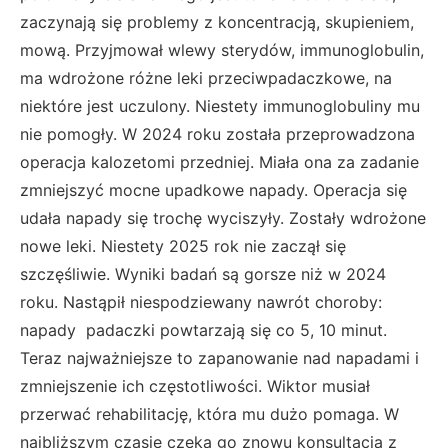
zaczynają się problemy z koncentracją, skupieniem,
mową. Przyjmował wlewy sterydów, immunoglobulin,
ma wdrożone różne leki przeciwpadaczkowe, na
niektóre jest uczulony. Niestety immunoglobuliny mu
nie pomogły. W 2024 roku została przeprowadzona
operacja kalozetomi przedniej. Miała ona za zadanie
zmniejszyć mocne upadkowe napady. Operacja się
udała napady się trochę wyciszyły. Zostały wdrożone
nowe leki. Niestety 2025 rok nie zaczął się
szczęśliwie. Wyniki badań są gorsze niż w 2024
roku. Nastąpił niespodziewany nawrót choroby:
napady padaczki powtarzają się co 5, 10 minut.
Teraz najważniejsze to zapanowanie nad napadami i
zmniejszenie ich częstotliwości. Wiktor musiał
przerwać rehabilitację, która mu dużo pomaga. W
najbliższym czasie czeka go znowu konsultacja z