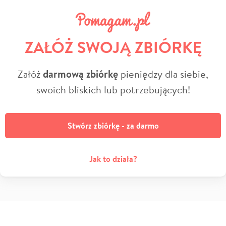
ZAŁÓŻ SWOJĄ ZBIÓRKĘ
Załóż
darmową zbiórkę
pieniędzy dla siebie,
swoich bliskich lub potrzebujących!
Stwórz zbiórkę - za darmo
Jak to działa?