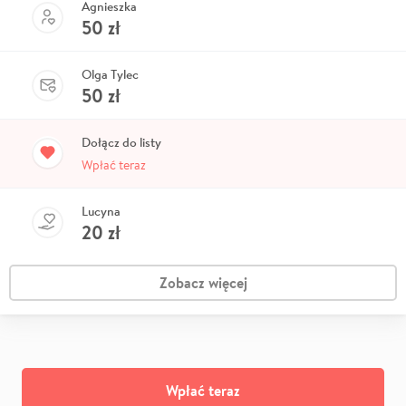
Agnieszka
50
zł
Olga Tylec
50
zł
Dołącz do listy
Wpłać teraz
Lucyna
20
zł
Zobacz więcej
Wpłać teraz