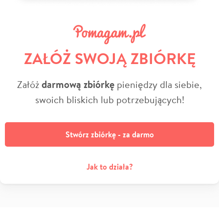
ZAŁÓŻ SWOJĄ ZBIÓRKĘ
Załóż
darmową zbiórkę
pieniędzy dla siebie,
swoich bliskich lub potrzebujących!
Stwórz zbiórkę - za darmo
Jak to działa?