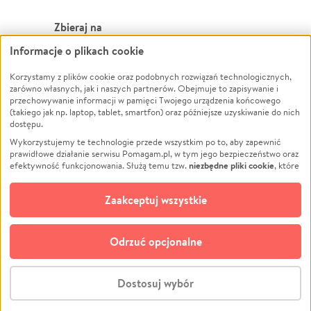
Zbieraj na
Informacje o plikach cookie
Leczenie
LGBTQ+
Zwierzęta
Powódź
Korzystamy z plików cookie oraz podobnych rozwiązań technologicznych,
zarówno własnych, jak i naszych partnerów. Obejmuje to zapisywanie i
Pożar
Wichura
przechowywanie informacji w pamięci Twojego urządzenia końcowego
(takiego jak np. laptop, tablet, smartfon) oraz późniejsze uzyskiwanie do nich
Ukraina
NGO
dostępu.
Sport
Religia
Wykorzystujemy te technologie przede wszystkim po to, aby zapewnić
Pomoc Finansowa
Edukacja
prawidłowe działanie serwisu Pomagam.pl, w tym jego bezpieczeństwo oraz
niezbędne pliki cookie
efektywność funkcjonowania. Służą temu tzw.
, które
Projekty
Podróż
pozostają zawsze aktywne.
Dowiedz się więcej
Pogrzeb
Impreza
opcjonalnych plików cookie
Dodatkowo, używamy
oraz podobnych
Zaakceptuj wszystkie
Społeczność lokalna
Ochrona środowiska
technologii do celów analitycznych i retargetingowych. Możesz wyrazić
zgodę na ich stosowanie lub jej odmówić. W dowolnym momencie masz
Kultura
Biznes
możliwość zmiany swoich preferencji na stronie „Zarządzaj zgodami cookie”,
Odrzuć opcjonalne
Polski
do której link znajdziesz w stopce serwisu Pomagam.pl. Opcjonalne pliki
cookie wykorzystywane są w następujących celach:
© CROWDING SP. Z O.O.
Analityka
– używamy tzw. plików cookie analitycznych, aby usprawniać
Dostosuj wybór
działanie serwisu Pomagam.pl. Dzięki nim możemy zrozumieć, jak
użytkownicy korzystają z naszego serwisu – skąd trafiają do serwisu, jak
Stwórz zbiórkę - za darmo
długo z niego korzystają i jak się po nim poruszają. Pozwala nam to na