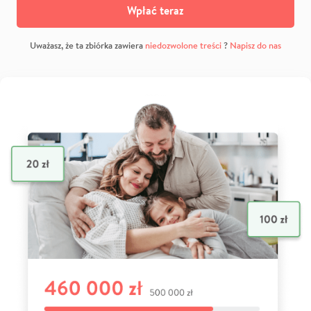
Wpłać teraz
Uważasz, że ta zbiórka zawiera
niedozwolone treści
?
Napisz do nas