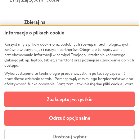
Zbieraj na
Informacje o plikach cookie
Leczenie
LGBTQ+
Zwierzęta
Powódź
Korzystamy z plików cookie oraz podobnych rozwiązań technologicznych,
zarówno własnych, jak i naszych partnerów. Obejmuje to zapisywanie i
Pożar
Wichura
przechowywanie informacji w pamięci Twojego urządzenia końcowego
(takiego jak np. laptop, tablet, smartfon) oraz późniejsze uzyskiwanie do nich
Ukraina
NGO
dostępu.
Sport
Religia
Wykorzystujemy te technologie przede wszystkim po to, aby zapewnić
Pomoc Finansowa
Edukacja
prawidłowe działanie serwisu Pomagam.pl, w tym jego bezpieczeństwo oraz
niezbędne pliki cookie
efektywność funkcjonowania. Służą temu tzw.
, które
Projekty
Podróż
pozostają zawsze aktywne.
Dowiedz się więcej
Pogrzeb
Impreza
opcjonalnych plików cookie
Dodatkowo, używamy
oraz podobnych
Zaakceptuj wszystkie
Społeczność lokalna
Ochrona środowiska
technologii do celów analitycznych i retargetingowych. Możesz wyrazić
zgodę na ich stosowanie lub jej odmówić. W dowolnym momencie masz
Kultura
Biznes
możliwość zmiany swoich preferencji na stronie „Zarządzaj zgodami cookie”,
Odrzuć opcjonalne
Polski
do której link znajdziesz w stopce serwisu Pomagam.pl. Opcjonalne pliki
cookie wykorzystywane są w następujących celach:
© CROWDING SP. Z O.O.
Analityka
– używamy tzw. plików cookie analitycznych, aby usprawniać
Dostosuj wybór
działanie serwisu Pomagam.pl. Dzięki nim możemy zrozumieć, jak