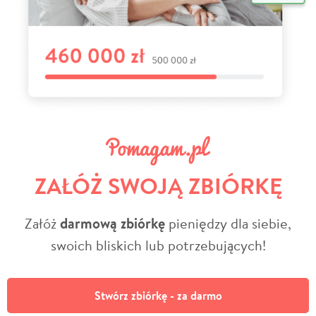
ZAŁÓŻ SWOJĄ ZBIÓRKĘ
Załóż
darmową zbiórkę
pieniędzy dla siebie,
swoich bliskich lub potrzebujących!
Stwórz zbiórkę - za darmo