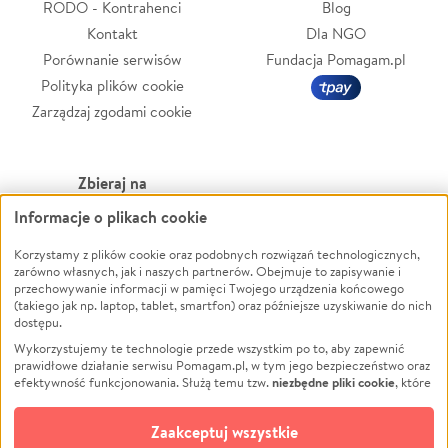
RODO - Kontrahenci
Blog
Kontakt
Dla NGO
Porównanie serwisów
Fundacja Pomagam.pl
Polityka plików cookie
Zarządzaj zgodami cookie
Zbieraj na
Informacje o plikach cookie
Leczenie
LGBTQ+
Zwierzęta
Powódź
Korzystamy z plików cookie oraz podobnych rozwiązań technologicznych,
zarówno własnych, jak i naszych partnerów. Obejmuje to zapisywanie i
Pożar
Wichura
przechowywanie informacji w pamięci Twojego urządzenia końcowego
(takiego jak np. laptop, tablet, smartfon) oraz późniejsze uzyskiwanie do nich
Ukraina
NGO
dostępu.
Sport
Religia
Wykorzystujemy te technologie przede wszystkim po to, aby zapewnić
Pomoc Finansowa
Edukacja
prawidłowe działanie serwisu Pomagam.pl, w tym jego bezpieczeństwo oraz
niezbędne pliki cookie
efektywność funkcjonowania. Służą temu tzw.
, które
Projekty
Podróż
pozostają zawsze aktywne.
Dowiedz się więcej
Pogrzeb
Impreza
opcjonalnych plików cookie
Dodatkowo, używamy
oraz podobnych
Zaakceptuj wszystkie
Społeczność lokalna
Ochrona środowiska
technologii do celów analitycznych i retargetingowych. Możesz wyrazić