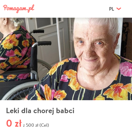
PL
Leki dla chorej babci
0 zł
500 zł (Cel)
z