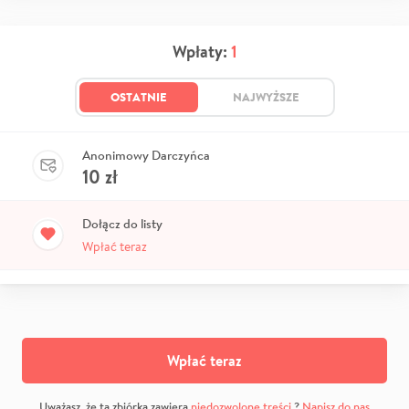
Wpłaty:
1
OSTATNIE
NAJWYŻSZE
Anonimowy Darczyńca
10
zł
Dołącz do listy
Wpłać teraz
Wpłać teraz
Uważasz, że ta zbiórka zawiera
niedozwolone treści
?
Napisz do nas