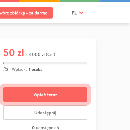
wórz zbiórkę - za darmo
PL
50 zł
3 000 zł (Cel)
z
1 osoba
Wpłaciła
Wpłać teraz
Udostępnij
0
udostępnień