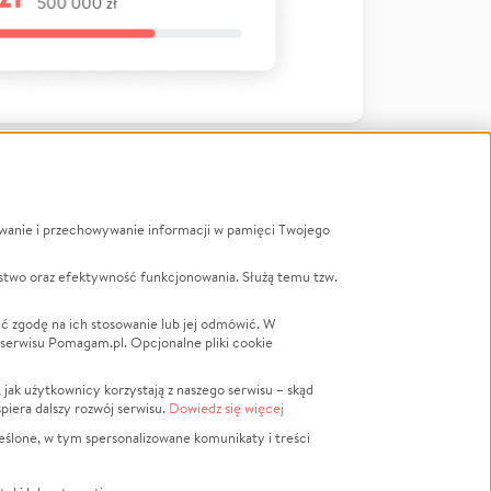
ywanie i przechowywanie informacji w pamięci Twojego
a
stwo oraz efektywność funkcjonowania. Służą temu tzw.
LGBTQ+
Powódź
ć zgodę na ich stosowanie lub jej odmówić. W
 serwisu Pomagam.pl. Opcjonalne pliki cookie
Wichura
NGO
ak użytkownicy korzystają z naszego serwisu – skąd
Religia
spiera dalszy rozwój serwisu.
Dowiedz się więcej
nansowa
Edukacja
eślone, w tym spersonalizowane komunikaty i treści
Podróż
Impreza