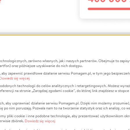
?
echnologicznych, zarówno własnych, jak i naszych partnerów. Obejmuje to zapis
macje
O nas
Zbieraj n
artfon) oraz późniejsze uzyskiwanie do nich dostępu.
 aby zapewnić prawidłowe działanie serwisu Pomagam.pl, w tym jego bezpieczeń
działa?
Opinie
Leczenie
Dowiedz się więcej
min
Raporty
Zwierzęta
odobnych technologii do celów analitycznych i retargetingowych. Możesz wyrazi
ncji na stronie „Zarządzaj zgodami cookie”, do której link znajdziesz w stopce
ka Prywatności
Za darmo
Pożar
 Kontrahenci
Blog
Ukraina
ch, aby usprawniać działanie serwisu Pomagam.pl. Dzięki nim możemy zrozumieć, j
t
Dla NGO
Sport
ak się po nim poruszają. Pozwala nam to na tworzenie statystyk oraz ich analizę, co w
anie serwisów
Fundacja Pomagam.pl
Pomoc Fi
jemy pliki cookie i inne podobne technologie, aby prezentować użytkownikom okr
rwisie zbiórek.
Dowiedz się więcej
a plików cookie
Projekty
zaj zgodami cookie
Pogrzeb