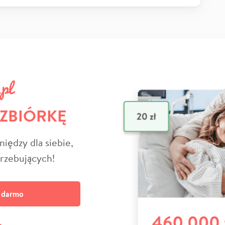
 ZBIÓRKĘ
niędzy dla siebie,
trzebujących!
a darmo