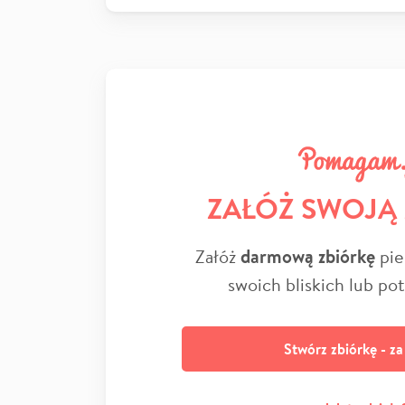
ZAŁÓŻ SWOJĄ
Załóż
darmową zbiórkę
pie
swoich bliskich lub po
Stwórz zbiórkę - z