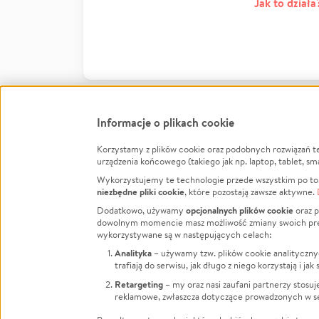
Jak to działa
Informacje o plikach cookie
Korzystamy z plików cookie oraz podobnych rozwiązań t
Infor
urządzenia końcowego (takiego jak np. laptop, tablet, sm
Wykorzystujemy te technologie przede wszystkim po to,
Jak to 
niezbędne pliki cookie
, które pozostają zawsze aktywne.
Facebook
Twitter
Instagram
Regula
opcjonalnych plików cookie
Dodatkowo, używamy
oraz p
dowolnym momencie masz możliwość zmiany swoich prefere
Polity
LinkedIn
TikTok
Youtube
wykorzystywane są w następujących celach:
RODO -
Analityka
– używamy tzw. plików cookie analityczny
Kontak
trafiają do serwisu, jak długo z niego korzystają i j
Porówn
Retargeting
– my oraz nasi zaufani partnerzy stosu
reklamowe, zwłaszcza dotyczące prowadzonych w se
Polityk
Zarząd