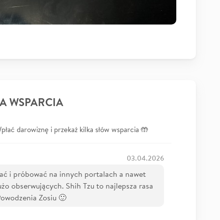
A WSPARCIA
łać darowiznę i przekaż kilka słów wsparcia 🤲
03.04.2026
ać i próbować na innych portalach a nawet
żo obserwujących. Shih Tzu to najlepsza rasa
Powodzenia Zosiu 🙂