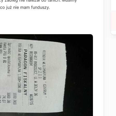
zy zabieg nie należał do tanich. Musimy
 co już nie mam funduszy.